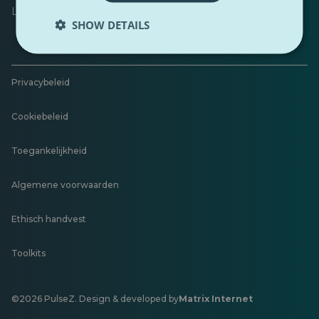
Laat feedback achter
SHOW DETAILS
Privacybeleid
Cookiebeleid
Toegankelijkheid
Algemene voorwaarden
Ethisch handvest
Toolkits
©2026 PulseZ. Design & developed by
Matrix Internet
Opent
in