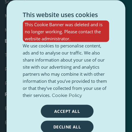
Scorebord
This website uses cookies
Meest gepubliceerd
This Cookie Banner was deleted and is
Meest gevolgd
no longer working. Please contact the
website administrator.
Bronnen voor journalisten
We use cookies to personalise content,
ads and to analyse our traffic. We also
Toolkits
share information about your use of our
site with our advertising and analytics
PulseZ Content Stijlgids
partners who may combine it with other
information that you’ve provided to them
PulseZ Richtlijn voor bijdragen
or that they’ve collected from your use of
FAQs
their services.
Cookie Policy
Een verzoek indienen
ACCEPT ALL
Een probleem melden
DECLINE ALL