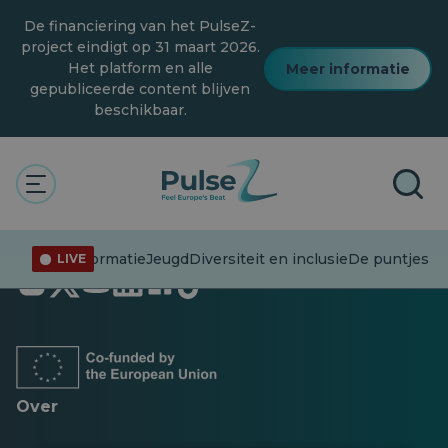
Overslaan
De financiering van het PulseZ-
naar
hoofdinhoud
project eindigt op 31 maart 2026.
Het platform en alle
Meer informatie
gepubliceerde content blijven
beschikbaar.
Desinformatie
Jeugd
Diversiteit en inclusie
De puntjes op
LIVE
Opent
Opent
Opent
Opent
Opent
Opent
in
in
in
in
in
in
een
een
een
een
een
een
nieuw
nieuw
nieuw
nieuw
nieuw
nieuw
tabblad
tabblad
tabblad
tabblad
tabblad
tabblad
Over