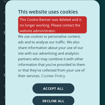
Scorebord
This website uses cookies
Meest gepubliceerd
This Cookie Banner was deleted and is
Meest gevolgd
no longer working. Please contact the
website administrator.
Bronnen voor journalisten
We use cookies to personalise content,
ads and to analyse our traffic. We also
Toolkits
share information about your use of our
site with our advertising and analytics
PulseZ Content Stijlgids
partners who may combine it with other
information that you’ve provided to them
PulseZ Richtlijn voor bijdragen
or that they’ve collected from your use of
FAQs
their services.
Cookie Policy
Een verzoek indienen
ACCEPT ALL
Een probleem melden
DECLINE ALL