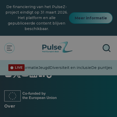
Overslaan
De financiering van het PulseZ-
naar
hoofdinhoud
project eindigt op 31 maart 2026.
Het platform en alle
Meer informatie
gepubliceerde content blijven
beschikbaar.
Desinformatie
Jeugd
Diversiteit en inclusie
De puntjes op
LIVE
Opent
Opent
Opent
Opent
Opent
Opent
in
in
in
in
in
in
een
een
een
een
een
een
nieuw
nieuw
nieuw
nieuw
nieuw
nieuw
tabblad
tabblad
tabblad
tabblad
tabblad
tabblad
Over