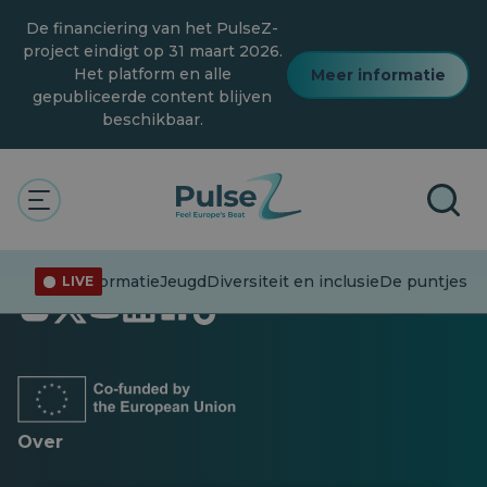
Overslaan
De financiering van het PulseZ-
naar
hoofdinhoud
project eindigt op 31 maart 2026.
Het platform en alle
Meer informatie
gepubliceerde content blijven
beschikbaar.
Desinformatie
Jeugd
Diversiteit en inclusie
De puntjes op
LIVE
Opent
Opent
Opent
Opent
Opent
Opent
in
in
in
in
in
in
een
een
een
een
een
een
nieuw
nieuw
nieuw
nieuw
nieuw
nieuw
tabblad
tabblad
tabblad
tabblad
tabblad
tabblad
Over