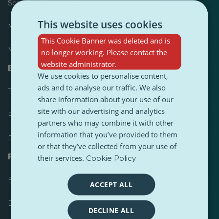
Scorebord
This website uses cookies
Meest gepubliceerd
This Cookie Banner was deleted and is
Meest gevolgd
no longer working. Please contact the
website administrator.
Bronnen voor journalisten
We use cookies to personalise content,
ads and to analyse our traffic. We also
Toolkits
share information about your use of our
site with our advertising and analytics
PulseZ Content Stijlgids
partners who may combine it with other
information that you’ve provided to them
PulseZ Richtlijn voor bijdragen
or that they’ve collected from your use of
FAQs
their services.
Cookie Policy
Een verzoek indienen
ACCEPT ALL
Een probleem melden
DECLINE ALL