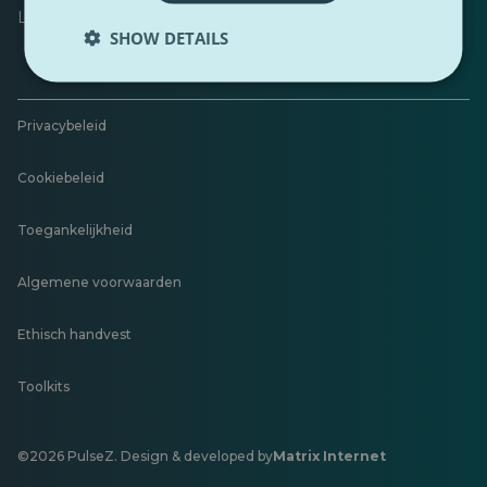
Laat feedback achter
SHOW DETAILS
Privacybeleid
Cookiebeleid
Toegankelijkheid
Algemene voorwaarden
Ethisch handvest
Toolkits
©2026 PulseZ. Design & developed by
Matrix Internet
Opent
in