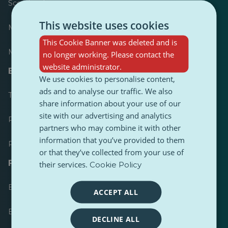
Scorebord
This website uses cookies
Meest gepubliceerd
This Cookie Banner was deleted and is
Meest gevolgd
no longer working. Please contact the
website administrator.
Bronnen voor journalisten
We use cookies to personalise content,
ads and to analyse our traffic. We also
Toolkits
share information about your use of our
site with our advertising and analytics
PulseZ Content Stijlgids
partners who may combine it with other
information that you’ve provided to them
PulseZ Richtlijn voor bijdragen
or that they’ve collected from your use of
FAQs
their services.
Cookie Policy
Een verzoek indienen
ACCEPT ALL
Een probleem melden
DECLINE ALL