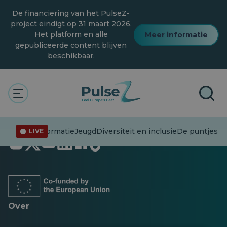
Overslaan
De financiering van het PulseZ-
naar
hoofdinhoud
project eindigt op 31 maart 2026.
Het platform en alle
Meer informatie
gepubliceerde content blijven
beschikbaar.
Desinformatie
Jeugd
Diversiteit en inclusie
De puntjes op
LIVE
Opent
Opent
Opent
Opent
Opent
Opent
in
in
in
in
in
in
een
een
een
een
een
een
nieuw
nieuw
nieuw
nieuw
nieuw
nieuw
tabblad
tabblad
tabblad
tabblad
tabblad
tabblad
Over