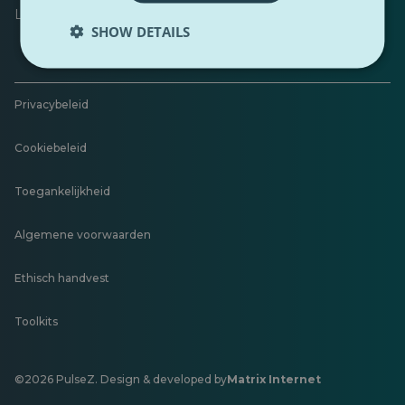
Laat feedback achter
SHOW DETAILS
Privacybeleid
Cookiebeleid
Toegankelijkheid
Algemene voorwaarden
Ethisch handvest
Toolkits
©2026 PulseZ. Design & developed by
Matrix Internet
Opent
in