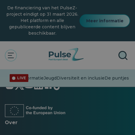
Overslaan
De financiering van het PulseZ-
naar
hoofdinhoud
project eindigt op 31 maart 2026.
Het platform en alle
Meer informatie
gepubliceerde content blijven
beschikbaar.
Desinformatie
Jeugd
Diversiteit en inclusie
De puntjes op
LIVE
Opent
Opent
Opent
Opent
Opent
Opent
in
in
in
in
in
in
een
een
een
een
een
een
nieuw
nieuw
nieuw
nieuw
nieuw
nieuw
tabblad
tabblad
tabblad
tabblad
tabblad
tabblad
Over