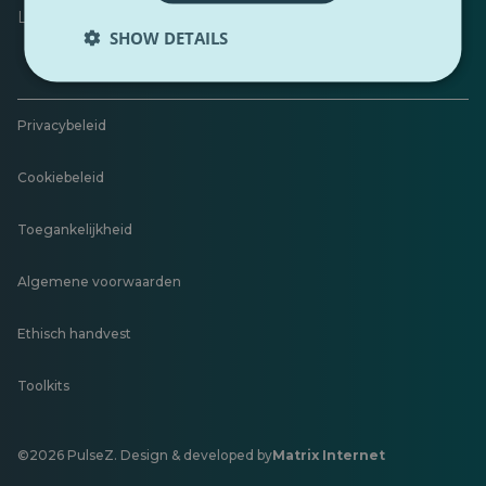
Laat feedback achter
SHOW DETAILS
Privacybeleid
Cookiebeleid
Toegankelijkheid
Algemene voorwaarden
Ethisch handvest
Toolkits
©2026 PulseZ. Design & developed by
Matrix Internet
Opent
in