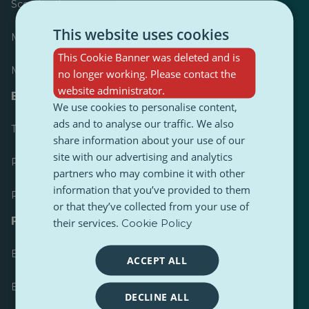
Scorebord
This website uses cookies
Meest gepubliceerd
This Cookie Banner was deleted and is
Meest gevolgd
no longer working. Please contact the
website administrator.
Bronnen voor journalisten
We use cookies to personalise content,
ads and to analyse our traffic. We also
Toolkits
share information about your use of our
site with our advertising and analytics
PulseZ Content Stijlgids
partners who may combine it with other
information that you’ve provided to them
PulseZ Richtlijn voor bijdragen
or that they’ve collected from your use of
FAQs
their services.
Cookie Policy
Een verzoek indienen
ACCEPT ALL
Een probleem melden
DECLINE ALL