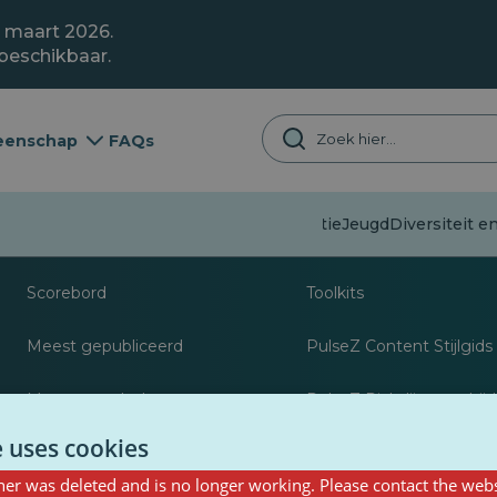
1 maart 2026.
 beschikbaar.
enschap
FAQs
Desinformatie
Jeugd
Diversiteit en
Over
Bronnen voor journa
Scorebord
Toolkits
Meest gepubliceerd
PulseZ Content Stijlgids
Meest gevolgd
PulseZ Richtlijn voor bij
e uses cookies
er was deleted and is no longer working. Please contact the webs