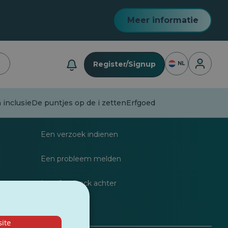
Meer informatie
Inloggen
Register/Signup
NL
 inclusie
De puntjes op de i zetten
Erfgoed
listen
FAQs
Een verzoek indienen
Een probleem melden
dragen
Laat feedback achter
ite