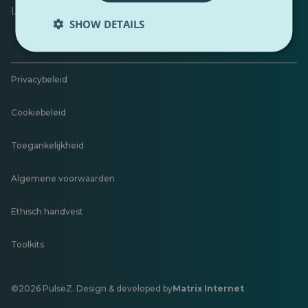
Laat feedback achter
SHOW DETAILS
Privacybeleid
Cookiebeleid
Toegankelijkheid
Algemene voorwaarden
Ethisch handvest
Toolkits
©2026 PulseZ. Design & developed by
Matrix Internet
Opent
in