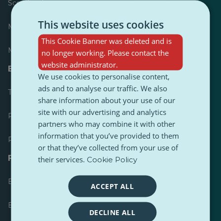
Scorebord
This website uses cookies
Meest gepubliceerd
This Cookie Banner was deleted and is
Meest gevolgd
no longer working. Please contact the
website administrator.
Bronnen voor journalisten
We use cookies to personalise content,
ads and to analyse our traffic. We also
Toolkits
share information about your use of our
site with our advertising and analytics
PulseZ Content Stijlgids
partners who may combine it with other
information that you’ve provided to them
PulseZ Richtlijn voor bijdragen
or that they’ve collected from your use of
FAQs
their services.
Cookie Policy
Een verzoek indienen
ACCEPT ALL
Een probleem melden
DECLINE ALL