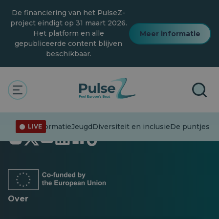
Overslaan
De financiering van het PulseZ-
naar
hoofdinhoud
project eindigt op 31 maart 2026.
Het platform en alle
Meer informatie
gepubliceerde content blijven
beschikbaar.
Desinformatie
Jeugd
Diversiteit en inclusie
De puntjes op
LIVE
Opent
Opent
Opent
Opent
Opent
Opent
in
in
in
in
in
in
een
een
een
een
een
een
nieuw
nieuw
nieuw
nieuw
nieuw
nieuw
tabblad
tabblad
tabblad
tabblad
tabblad
tabblad
Over