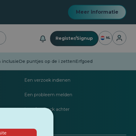
Meer informatie
Inloggen
Register/Signup
NL
 inclusie
De puntjes op de i zetten
Erfgoed
listen
FAQs
Een verzoek indienen
Een probleem melden
dragen
Laat feedback achter
ite