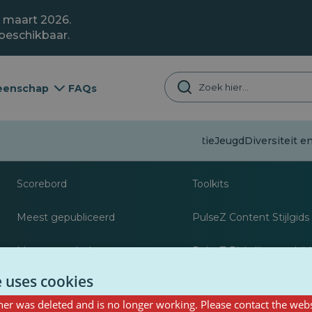
1 maart 2026.
 beschikbaar.
enschap
FAQs
Desinformatie
Jeugd
Diversiteit en
Over
Bronnen voor journa
Scorebord
Toolkits
Meest gepubliceerd
PulseZ Content Stijlgids
Meest gevolgd
PulseZ Richtlijn voor bij
e uses cookies
er was deleted and is no longer working. Please contact the webs