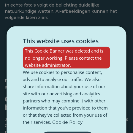
In echte foto's volgt de belichting duidelijke
natuurkundige wetten. AI-afbeeldingen kunnen het
volgende laten zien:
Schaduwen die in verschillende richtingen
wijzen
This website uses cookies
Verlichting die niet bij de scène past.
This Cookie Banner was deleted and is
no longer working. Please contact the
Reflecties die niet overeenkomen met
website administrator.
lichtbronnen
We use cookies to personalise content,
ads and to analyse our traffic. We also
Deze inconsistenties kunnen erop wijzen dat de
share information about your use of our
afbeelding kunstmatig is gecreëerd.
site with our advertising and analytics
6. Gebruik de omgekeerde
partners who may combine it with other
beeldzoekfunctie
information that you’ve provided to them
or that they’ve collected from your use of
Je kunt de afbeelding uploaden naar zoekmachines zoals
their services.
Cookie Policy
Google Afbeeldingen of TinEye. Als de afbeelding
nergens anders online voorkomt of alleen op websites