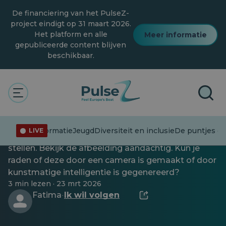
Overslaan
De financiering van het PulseZ-
naar
hoofdinhoud
project eindigt op 31 maart 2026.
Het platform en alle
Meer informatie
gepubliceerde content blijven
beschikbaar.
Actualiteit
Algemeen
Desinformatie
Jeugd
Technologie
Is dit AI of niet? Raad eens.
Desinformatie
Jeugd
Diversiteit en inclusie
De puntjes op 
LIVE
Tijd om je detectivevaardigheden op de proef te
stellen. Bekijk de afbeelding aandachtig. Kun je
raden of deze door een camera is gemaakt of door
kunstmatige intelligentie is gegenereerd?
3 min lezen · 23 mrt 2026
Fatima
Ik wil volgen
·