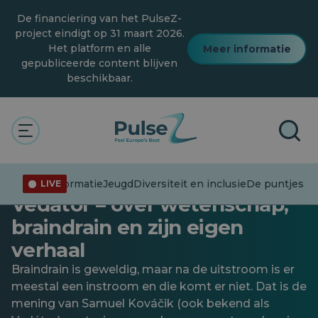
Overslaan
De financiering van het PulseZ-
naar
hoofdinhoud
project eindigt op 31 maart 2026.
Het platform en alle
Meer informatie
gepubliceerde content blijven
beschikbaar.
De puntjes op de i zetten
Jeugd
Technologie
Interview met Samuel
Kováčik – ook bekend als
Desinformatie
Jeugd
Diversiteit en inclusie
De puntjes op
LIVE
Vedátor – over wetenschap,
braindrain en zijn eigen
verhaal
Braindrain is geweldig, maar na de uitstroom is er
meestal een instroom en die komt er niet. Dat is de
mening van Samuel Kováčik (ook bekend als