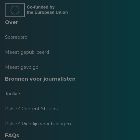
tabblad
tabblad
tabblad
tabblad
tabblad
tabblad
Over
Scorebord
Meest gepubliceerd
Meest gevolgd
Bronnen voor journalisten
Toolkits
PulseZ Content Stijlgids
PulseZ Richtlijn voor bijdragen
FAQs