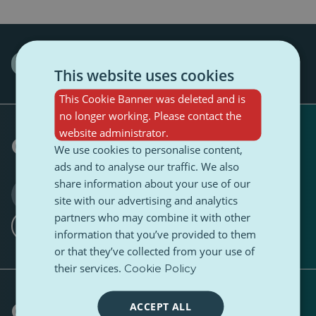
Interview
science
This website uses cookies
This Cookie Banner was deleted and is
no longer working. Please contact the
website administrator.
Geschreven door
We use cookies to personalise content,
ads and to analyse our traffic. We also
share information about your use of our
Ivo Funtek
site with our advertising and analytics
0 Volger
1 Volger
·
partners who may combine it with other
Ik wil volgen
information that you’ve provided to them
or that they’ve collected from your use of
their services.
Cookie Policy
Geef het gesprek vorm
ACCEPT ALL