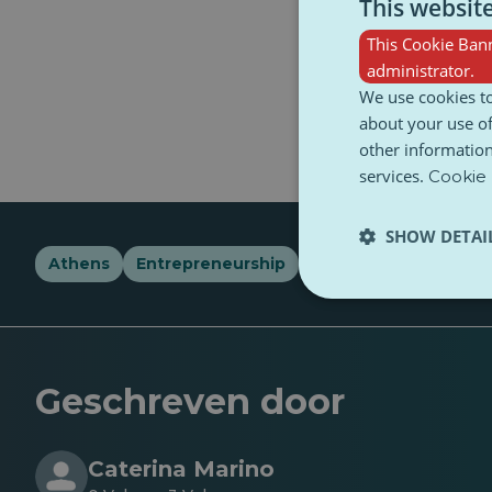
This websit
This Cookie Bann
administrator.
We use cookies to
about your use of
other information
services.
Cookie 
SHOW DETAI
Athens
Entrepreneurship
entrepreneuts
eu
Geschreven door
Caterina Marino