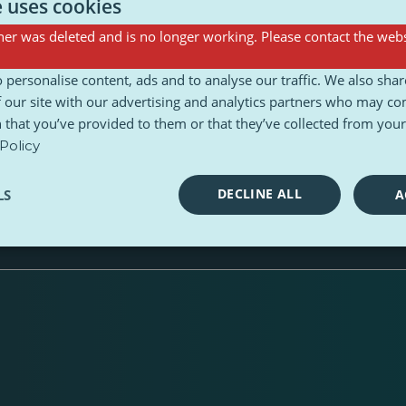
e uses cookies
er was deleted and is no longer working. Please contact the webs
 personalise content, ads and to analyse our traffic. We also sha
 our site with our advertising and analytics partners who may co
 that you’ve provided to them or that they’ve collected from your 
Policy
DECLINE ALL
LS
A
ropean
Gen-E
ideas
innovations
PetLife
Yout