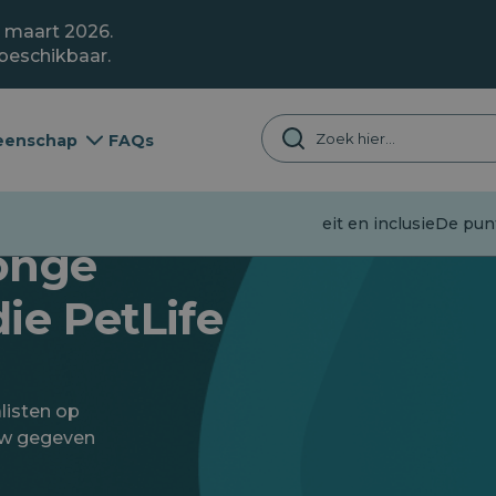
1 maart 2026.
 beschikbaar.
enschap
FAQs
Desinformatie
Jeugd
Diversiteit en inclusie
De punt
jonge
ie PetLife
listen op
iew gegeven