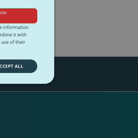
ite
re information
mbine it with
use of their
CCEPT ALL
h