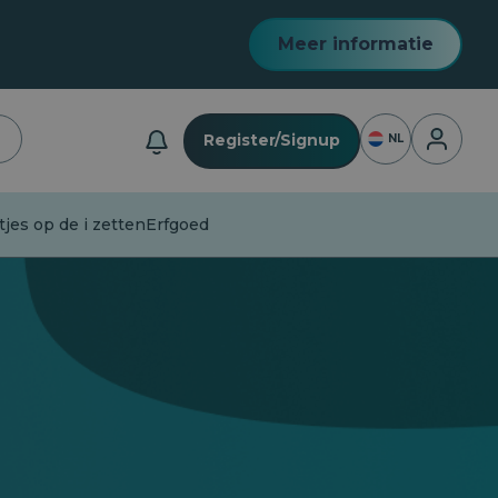
Meer informatie
Inloggen
Register/Signup
NL
jes op de i zetten
Erfgoed