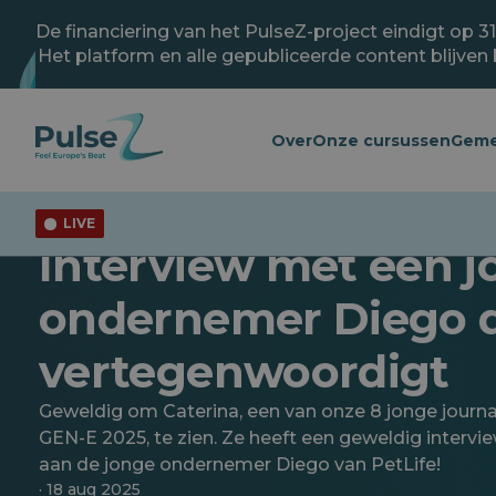
Overslaan
naar
De financiering van het PulseZ-project eindigt op 3
hoofdinhoud
Het platform en alle gepubliceerde content blijven
Over
Onze cursussen
Geme
LIVE
De puntjes op de i zetten
Jeugd
Interview met een 
ondernemer Diego d
vertegenwoordigt
Geweldig om Caterina, een van onze 8 jonge journa
GEN-E 2025, te zien. Ze heeft een geweldig interv
aan de jonge ondernemer Diego van PetLife!
· 18 aug 2025