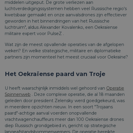
middelen uitgeput. De grote verliezen aan
luchtverdedigingssystemen hebben veel Russische regio's
kwetsbaar gemaakt en onze aanvalsdrones zijn effectiever
geworden in het binnendringen van het Russische
luchtruim", aldus Alexander Kovalenko, een Oekraïense
militaire expert voor
PulseZ
.
Wat zijn de meest opvallende operaties van de afgelopen
weken? En welke strategische, militaire en diplomatieke
partners zijn momenteel het meest cruciaal voor Oekraïne?
Het Oekraïense paard van Troje
U heeft waarschijnlijk inmiddels wel gehoord van
Operatie
Spinnenweb
. Deze complexe operatie, die al 18 maanden
geleden door president Zelensky werd goedgekeurd, was
in meerdere opzichten nieuw. In een soort "Trojaans
paard"-achtige aanval voerden onopvallende
vrachtwagenchauffeurs meer dan 100 Oekraïense drones
diep Russisch grondgebied in, gericht op strategische
langeafstandsbommenwerpers. De operatie bereikte