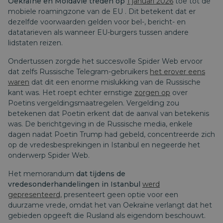
Oekraïne en Moldavië treden op
1 januari 2026
toe tot de
mobiele roamingzone van de EU
. Dit betekent dat er
dezelfde voorwaarden gelden voor bel-, bericht- en
datatarieven als wanneer EU-burgers tussen andere
lidstaten reizen.
Ondertussen zorgde het succesvolle Spider Web ervoor
dat zelfs Russische Telegram-gebruikers
het erover eens
waren
dat dit een enorme mislukking van de Russische
kant was. Het roept echter ernstige
zorgen op
over
Poetins vergeldingsmaatregelen. Vergelding zou
betekenen dat Poetin erkent dat de aanval van betekenis
was. De berichtgeving in de Russische media, enkele
dagen nadat Poetin Trump had gebeld, concentreerde zich
op de vredesbesprekingen in Istanbul en negeerde het
onderwerp Spider Web.
Het memorandum
dat tijdens de
vredesonderhandelingen in Istanbul
werd
gepresenteerd,
presenteert geen optie voor een
duurzame vrede, omdat het van Oekraïne verlangt dat het
gebieden opgeeft die Rusland als eigendom beschouwt.