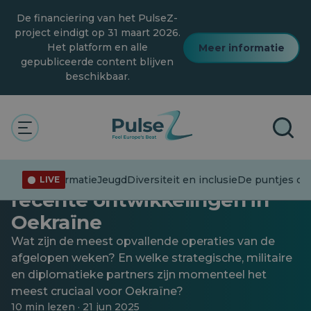
Overslaan
De financiering van het PulseZ-
naar
hoofdinhoud
project eindigt op 31 maart 2026.
Het platform en alle
Meer informatie
gepubliceerde content blijven
beschikbaar.
De puntjes op de i zetten
Geheime operaties of
diplomatie? Een analyse van
Desinformatie
Jeugd
Diversiteit en inclusie
De puntjes op 
LIVE
recente ontwikkelingen in
Oekraïne
Wat zijn de meest opvallende operaties van de
afgelopen weken? En welke strategische, militaire
en diplomatieke partners zijn momenteel het
meest cruciaal voor Oekraïne?
10 min lezen · 21 jun 2025