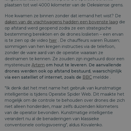
plaatsen tot wel 4000 kilometer van de Oekraïense grens.
Hoe kwamen ze binnen zonder dat iemand het wist? De
daken van de vrachtwagens hadden een bovenste laag
die
op afstand werd geopend zodra ze een strategische
bestemming bereikten en de drones loslieten – een ervan
is te zien op de video
hier
. De chauffeurs waren Russen;
sommigen van hen kregen instructies via de telefoon,
zonder de ware aard van de operatie waaraan ze
deelnamen te kennen. Ze zouden zijn ingehuurd door een
mysterieuze
Artem
om hout te leveren. De aanvallende
drones werden ook op afstand bestuurd, waarschijnlijk
via een satelliet of internet, zoals de
BBC
meldde
.
"Ik denk dat het met name het gebruik van kunstmatige
intelligentie is tijdens Operatie Spider Web. Dit maakte het
mogelijk om de controle te behouden over drones die zich
niet alleen honderden, maar zelfs duizenden kilometers
van de operator bevonden. Kunstmatige intelligentie
verandert nu al de benaderingen van klassieke
conventionele oorlogsvoering", aldus Kovalenko.