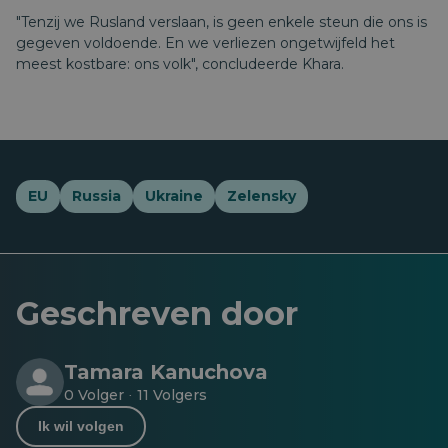
"Tenzij we Rusland verslaan, is geen enkele steun die ons is
gegeven voldoende. En we verliezen ongetwijfeld het
meest kostbare: ons volk", concludeerde Khara.
EU
Russia
Ukraine
Zelensky
Geschreven door
Tamara Kanuchova
0 Volger
11 Volgers
·
Ik wil volgen