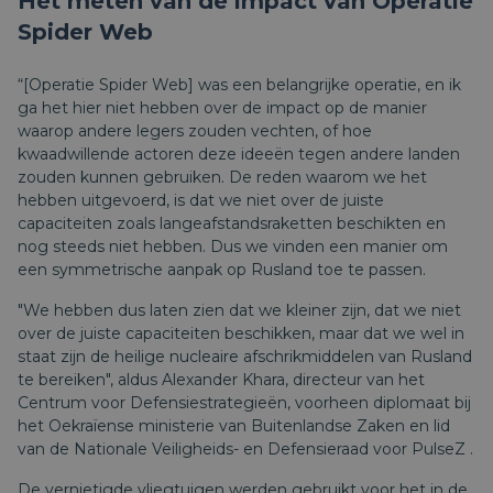
Het meten van de impact van Operatie
Spider Web
“[Operatie Spider Web] was een belangrijke operatie, en ik
ga het hier niet hebben over de impact op de manier
waarop andere legers zouden vechten, of hoe
kwaadwillende actoren deze ideeën tegen andere landen
zouden kunnen gebruiken. De reden waarom we het
hebben uitgevoerd, is dat we niet over de juiste
capaciteiten zoals langeafstandsraketten beschikten en
nog steeds niet hebben. Dus we vinden een manier om
een ​​symmetrische aanpak op Rusland toe te passen.
"We hebben dus laten zien dat we kleiner zijn, dat we niet
over de juiste capaciteiten beschikken, maar dat we wel in
staat zijn de heilige nucleaire afschrikmiddelen van Rusland
te bereiken", aldus Alexander Khara, directeur van het
Centrum voor Defensiestrategieën, voorheen diplomaat bij
het Oekraïense ministerie van Buitenlandse Zaken en lid
van de Nationale Veiligheids- en Defensieraad voor
PulseZ
.
De vernietigde vliegtuigen werden gebruikt voor het in de