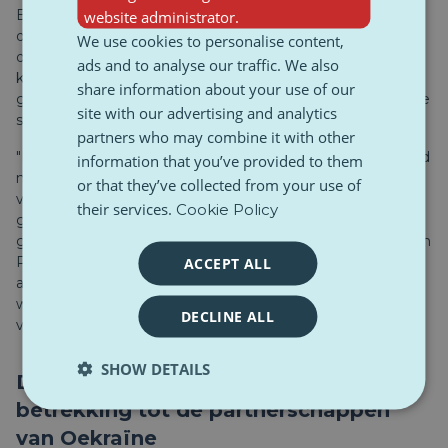
website administrator.
Een van de succesfactoren, naast vele andere, met name
de diepgaande uitwerking van elke actie, is het feit dat we
We use cookies to personalise content,
de structuur van het Russische veiligheidssysteem goed
ads and to analyse our traffic. We also
kennen. Ze zijn op dit gebied al tientallen jaren niet
share information about your use of our
geëvolueerd of veranderd. Door hun acties in een bepaalde
site with our advertising and analytics
situatie te voorspellen, handelen we proactief.
partners who may combine it with other
"Bovendien kunnen luchtverdedigingssystemen in Rusland
information that you’ve provided to them
niet worden uitgerust op basis van
or that they’ve collected from your use of
veiligheidsoverwegingen, maar op basis van politieke
their services.
Cookie Policy
grillen. Dit gebeurde op 9 mei [de festiviteiten ter
gelegenheid van het einde van de Tweede Wereldoorlog in
ACCEPT ALL
Rusland] in Moskou, waar luchtverdedigingssystemen uit
andere Russische regio's werden overgebracht en volledig
werden gestript, in het belang van de parade en Poetins
DECLINE ALL
veiligheid," aldus Kovalenko.
SHOW DETAILS
De huidige stand van zaken met
betrekking tot de partnerschappen
van Oekraïne