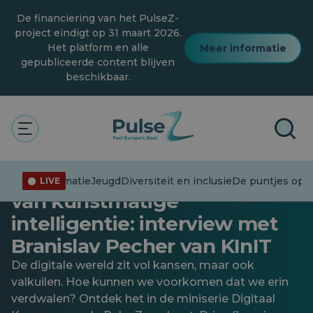
Overslaan
De financiering van het PulseZ-
naar
hoofdinhoud
project eindigt op 31 maart 2026.
Het platform en alle
Meer informatie
gepubliceerde content blijven
beschikbaar.
Jeugd
Technologie
Digitaal Kompas van PulseZ
02 // Jongeren op de golven
Desinformatie
Jeugd
Diversiteit en inclusie
De puntjes op d
LIVE
van kunstmatige
intelligentie: interview met
Branislav Pecher van KInIT
De digitale wereld zit vol kansen, maar ook
valkuilen. Hoe kunnen we voorkomen dat we erin
verdwalen? Ontdek het in de miniserie Digitaal