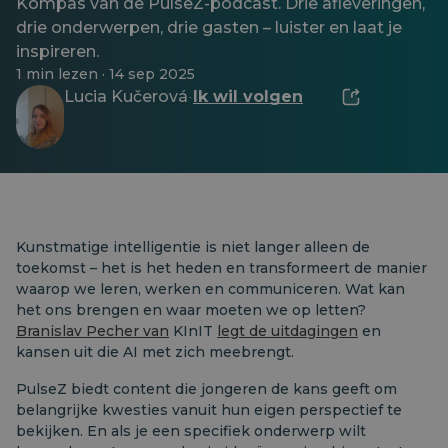
Kompas van de PulseZ-podcast. Drie afleveringen,
drie onderwerpen, drie gasten – luister en laat je
inspireren.
1 min lezen · 14 sep 2025
Lucia Kučerová
Ik wil volgen
·
Kunstmatige intelligentie is niet langer alleen de
toekomst – het is het heden en transformeert de manier
waarop we leren, werken en communiceren. Wat kan
het ons brengen en waar moeten we op letten?
Branislav
Pecher
van
KInIT
legt
de
uitdagingen
en
kansen uit die AI met zich meebrengt.
PulseZ biedt content die jongeren de kans geeft om
belangrijke kwesties vanuit hun eigen perspectief te
bekijken. En als je een specifiek onderwerp wilt