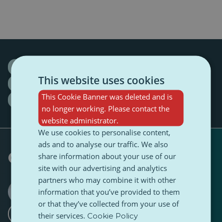
AI
artificial intelligence
Branislav Pecher
This website uses cookies
Digital
Digital Compass
Interview
KINiT
This Cookie Banner was deleted and is
young people
Youth
no longer working. Please contact the
website administrator.
We use cookies to personalise content,
ads and to analyse our traffic. We also
Geschreven door
share information about your use of our
site with our advertising and analytics
partners who may combine it with other
Lucia Kučerová
information that you’ve provided to them
0 Volger
1 Volger
·
or that they’ve collected from your use of
Ik wil volgen
their services.
Cookie Policy