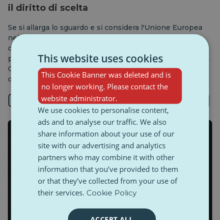
il diritto di scelta
Se si allarga lo sguardo e si considera l'Unione Europea
nel suo complesso, ci si aspetterebbe che i diritti delle
donne siano al centro dei "valori europei", eppure due
This website uses cookies
paesi dell'UE negano ancora alle donne il diritto di scelta.
Quello che sulla carta sembra un principio consolidato
This Cookie Banner was deleted and is
diventa, nella pratica, una linea di demarcazione.
no longer working. Please contact the
website administrator.
9 min
We use cookies to personalise content,
ads and to analyse our traffic. We also
share information about your use of our
site with our advertising and analytics
partners who may combine it with other
information that you’ve provided to them
or that they’ve collected from your use of
their services.
Cookie Policy
ACCEPT ALL