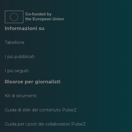
in
in
in
in
in
in
una
una
una
una
una
una
nuova
nuova
nuova
nuova
nuova
nuova
scheda
scheda
scheda
scheda
scheda
scheda
Informazioni su
Tabellone
I più pubblicati
I più seguiti
Risorse per giornalisti
Kit di strumenti
Guida di stile del contenuto PulseZ
Guida per i post dei collaboratori PulseZ