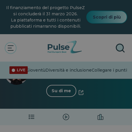
Vai
Il finanziamento del progetto PulseZ
al
contenuto
si concluderà il 31 marzo 2026.
Scopri di più
principale
La piattaforma e tutti i contenuti
pubblicati rimarranno disponibili.
L'impulso
Emma Brownrigg Fenech
Emma Brownrigg Fenech
nformazione
Gioventù
Diversità e inclusione
Collegare i punti
Pa
LIVE
6 Seguaci
·
3 Di seguito
Su di me