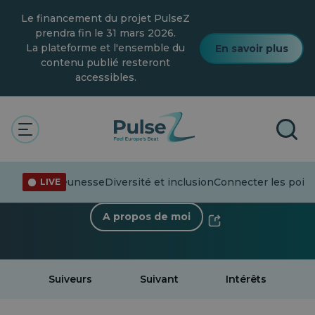
Skip
Le financement du projet PulseZ
to
main
prendra fin le 31 mars 2026.
content
La plateforme et l'ensemble du
En savoir plus
contenu publié resteront
accessibles.
< Retour au profil
Jakub Mirkowski
0 Suiveur
·
0 Suivant
nformation
Jeunesse
Diversité et inclusion
Connecter les poin
LIVE
A propos de moi
Suiveurs
Suivant
Intérêts