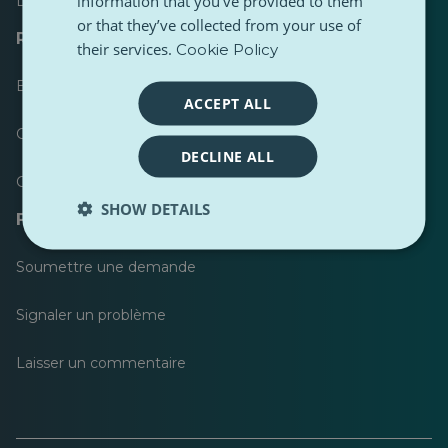
information that you’ve provided to them
Les plus suivis
or that they’ve collected from your use of
Ressources pour les journalistes
their services.
Cookie Policy
Boîtes à outils
ACCEPT ALL
Guide de style de contenu PulseZ
DECLINE ALL
Guide de publication pour les contributeurs PulseZ
SHOW DETAILS
FAQ
Soumettre une demande
Signaler un problème
Laisser un commentaire