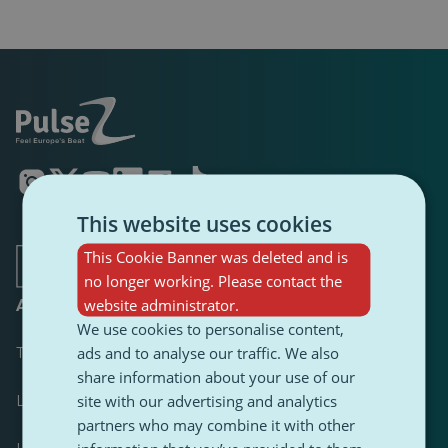
S'ouvre
S'ouvre
S'ouvre
S'ouvre
S'ouvre
S'ouvre
dans
dans
dans
dans
dans
dans
un
un
un
un
un
un
This website uses cookies
nouvel
nouvel
nouvel
nouvel
nouvel
nouvel
onglet
onglet
onglet
onglet
onglet
onglet
This Cookie Banner was deleted and is
no longer working. Please contact the
website administrator.
A propos de
We use cookies to personalise content,
ads and to analyse our traffic. We also
Tableau de bord
share information about your use of our
site with our advertising and analytics
Le plus publié
partners who may combine it with other