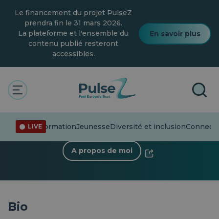
Skip
Le financement du projet PulseZ
to
main
prendra fin le 31 mars 2026.
content
La plateforme et l'ensemble du
En savoir plus
contenu publié resteront
accessibles.
< Retour au profil
Jakub Mirkowski
0 Suiveur
·
0 Suivant
Désinformation
Jeunesse
Diversité et inclusion
Connecte
LIVE
A propos de moi
Bio