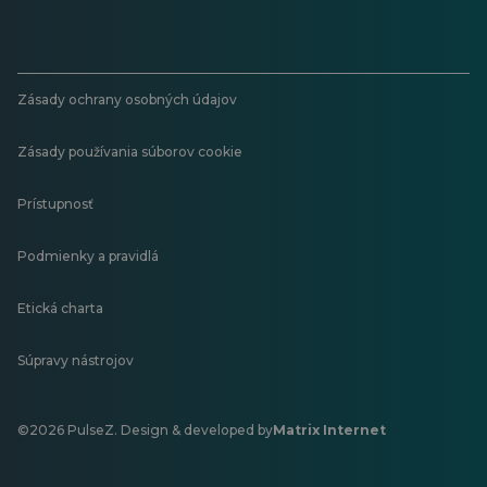
Zásady ochrany osobných údajov
Zásady používania súborov cookie
Prístupnosť
Podmienky a pravidlá
Etická charta
Súpravy nástrojov
©2026 PulseZ. Design & developed by
Matrix Internet
Otvorí
sa
v