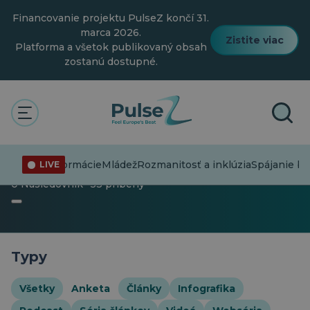
Prejsť
Financovanie projektu PulseZ končí 31.
na
hlavný
marca 2026.
Zistite viac
obsah
Platforma a všetok publikovaný obsah
zostanú dostupné.
Pulz
Rozmanitosť a inklúzia
Anketa
Anketa
Dezinformácie
Mládež
Rozmanitosť a inklúzia
Spájanie bo
LIVE
0 Nasledovník · 53 príbehy
Typy
Všetky
Anketa
Články
Infografika