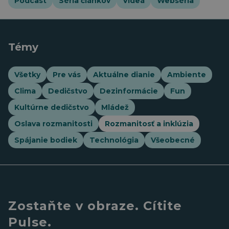
Podcast
Séria článkov
Videá
Webséria
Témy
Všetky
Pre vás
Aktuálne dianie
Ambiente
Clima
Dedičstvo
Dezinformácie
Fun
Kultúrne dedičstvo
Mládež
Oslava rozmanitosti
Rozmanitosť a inklúzia
Spájanie bodiek
Technológia
Všeobecné
Zostaňte v obraze. Cítite
Pulse.