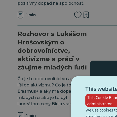
pozitívny dopad na spoločnosť.
1 min
Rozhovor s Lukášom
Hrošovským o
dobrovoľníctve,
aktivizme a práci v
záujme mladých ľudí
Čo je to dobrovoľníctvo a ako sa
líši od aktivizmu? Čo je to
This websit
⁠Erasmus+⁠ a aký má dopad na
This Cookie Bann
mladých či aké je to byť
administrator.
laureátom ceny ⁠Biela vrana⁠?
We use cookies to
1 min
about your use of