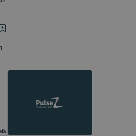
j
m
eľa