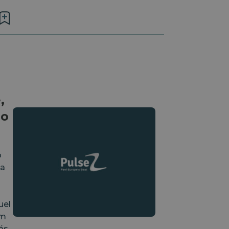
,
ho
o
 a
uel
ým
ás