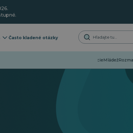
026.
stupné.
a
Často kladené otázky
Dezinformácie
Mládež
Rozmani