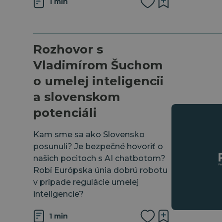
1 min
Rozhovor s
Vladimírom Šuchom
o umelej inteligencii
a slovenskom
potenciáli
Kam sme sa ako Slovensko
posunuli? Je bezpečné hovoriť o
našich pocitoch s AI chatbotom?
Robí Európska únia dobrú robotu
v prípade regulácie umelej
inteligencie?
1 min