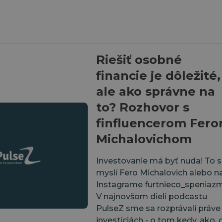
Riešiť osobné
financie je dôležité,
ale ako správne na
to? Rozhovor s
finfluencerom Fer
Michalovichom
Investovanie má byť nuda! To s
myslí Fero Michalovich alebo n
Instagrame ⁠furtnieco_speniazmi
V najnovšom dieli podcastu
PulseZ sme sa rozprávali práve
investíciách - o tom kedy, ako, 