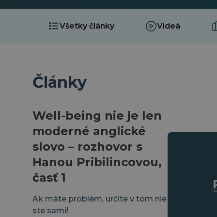
Všetky články
Videá
Články
Well-being nie je len
moderné anglické
slovo – rozhovor s
Hanou Pribilincovou,
časť 1
Ak máte problém, určite v tom nie
ste sami!