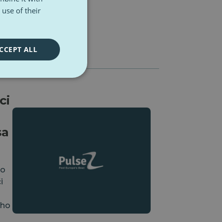
use of their
o
ky?
CCEPT ALL
ci
sa
vo
i
cho