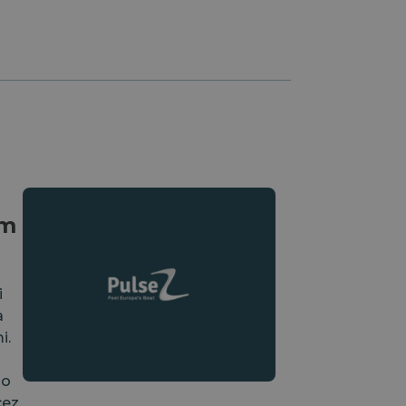
om
i
a
⁠.
 o
cez