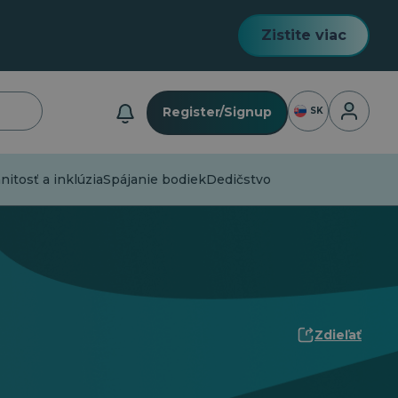
Zistite viac
Prihlásen
Register/Signup
SK
tosť a inklúzia
Spájanie bodiek
Dedičstvo
Zdieľať