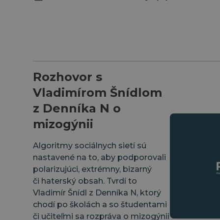
Rozhovor s
Vladimírom Šnídlom
z Denníka N o
mizogýnii
Algoritmy sociálnych sietí sú
nastavené na to, aby podporovali
polarizujúci, extrémny, bizarný
či haterský obsah. Tvrdí to
Vladimír Šnídl z Denníka N, ktorý
chodí po školách a so študentami
či učiteľmi sa rozpráva o mizogýnii