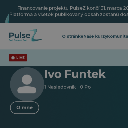
Prejsť
na
Financovanie projektu PulseZ končí 31. marca 2
hlavný
Platforma a všetok publikovaný obsah zostanú do
obsah
O stránke
Naše kurzy
Komunit
LIVE
Pulz
Ivo Funtek
Ivo Funtek
·
1 Nasledovník
0 Po
O mne