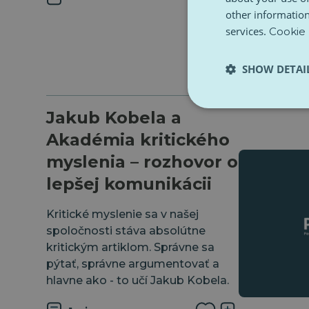
other information
services.
Cookie 
SHOW DETAI
Jakub Kobela a
Akadémia kritického
myslenia – rozhovor o
lepšej komunikácii
Kritické myslenie⁠ sa v našej
spoločnosti stáva absolútne
kritickým artiklom. Správne sa
pýtať, správne argumentovať a
hlavne ako - to učí ⁠Jakub Kobela⁠.