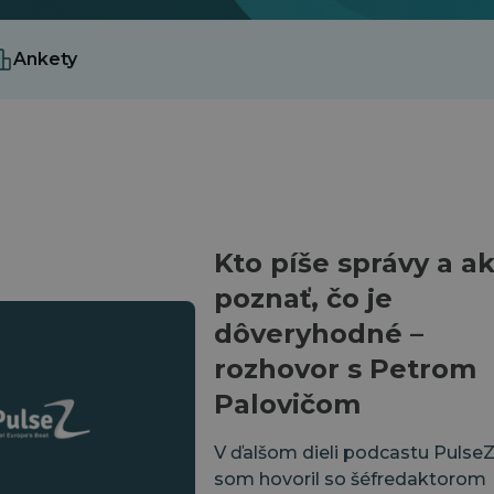
Ankety
Kto píše správy a a
poznať, čo je
dôveryhodné –
rozhovor s Petrom
Palovičom
V ďalšom dieli podcastu Pulse
som hovoril so šéfredaktorom