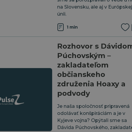
na Slovensku, ale aj v Európske
únii.
1 min
Rozhovor s Dávido
Púchovským –
zakladateľom
občianskeho
združenia Hoaxy a
podvody
Je naša spoločnosť pripravená
odolávať konšpiráciám a je v
Kyjeve vojna? Opýtali sme sa
⁠Dávida Púchovského⁠, zakladat