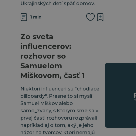
Ukrajinských detí späť domov.
1 min
Zo sveta
influencerov:
rozhovor so
Samuelom
Miškovom, časť 1
Niektorí influenceri sú "chodiace
billboardy". Presne to si myslí
Samuel Miškov alebo
⁠samo_zvany⁠, s ktorým sme sa v
prvej časti rozhovoru rozprávali
napríklad aj o tom, aký je jeho
názor na tvorcov, ktorí nemajú