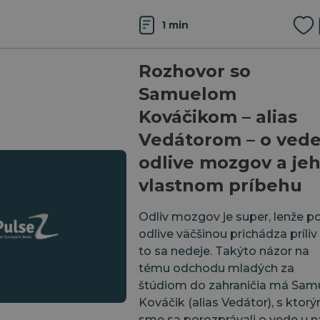
1 min
Rozhovor so
Samuelom
Kováčikom – alias
Vedátorom – o vede
odlive mozgov a je
vlastnom príbehu
Odliv mozgov je super, lenže p
odlive väčšinou prichádza príliv
to sa nedeje. Takýto názor na
tému odchodu mladých za
štúdiom do zahraničia má Sam
Kováčik (alias Vedátor), s ktor
sme sa porozprávali o vede u n