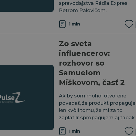
spravodajstva ⁠Rádia Expres⁠
⁠Petrom Palovičom⁠.
1 min
Zo sveta
influencerov:
rozhovor so
Samuelom
Miškovom, časť 2
Ak by som mohol otvorene
povedať, že produkt propaguj
len kvôli tomu, že mi za to
zaplatili: spropagujem aj tabak.
1 min