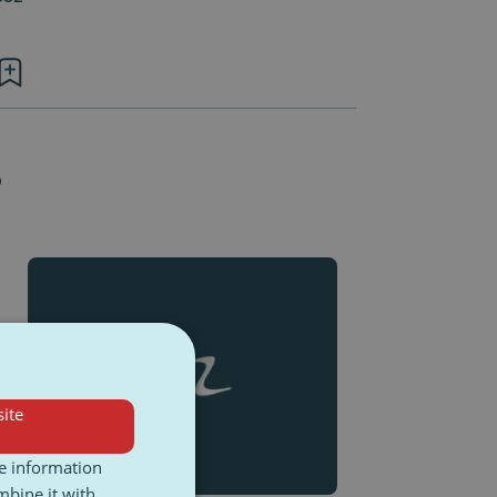
o
ite
o
re information
mbine it with