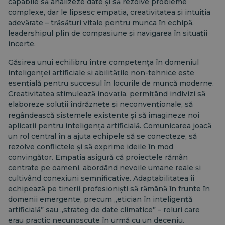
capabile să analizeze date și să rezolve probleme
complexe, dar le lipsesc empatia, creativitatea și intuiția
adevărate – trăsături vitale pentru munca în echipă,
leadershipul plin de compasiune și navigarea în situații
incerte.
Găsirea unui echilibru între competența în domeniul
inteligenței artificiale și abilitățile non-tehnice este
esențială pentru succesul în locurile de muncă moderne.
Creativitatea stimulează inovația, permițând indivizi să
elaboreze soluții îndrăznețe și neconvenționale, să
regândească sistemele existente și să imagineze noi
aplicații pentru inteligența artificială. Comunicarea joacă
un rol central în a ajuta echipele să se conecteze, să
rezolve conflictele și să exprime ideile în mod
convingător. Empatia asigură că proiectele rămân
centrate pe oameni, abordând nevoile umane reale și
cultivând conexiuni semnificative. Adaptabilitatea îi
echipează pe tinerii profesioniști să rămână în frunte în
domenii emergente, precum „etician în inteligență
artificială” sau „strateg de date climatice” – roluri care
erau practic necunoscute în urmă cu un deceniu.