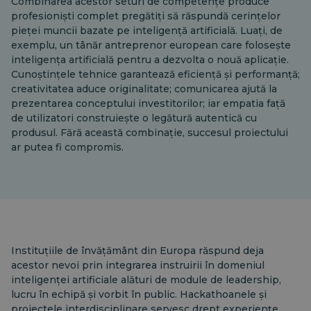
Combinarea acestor seturi de competențe produce
profesioniști complet pregătiți să răspundă cerințelor
pieței muncii bazate pe inteligență artificială. Luați, de
exemplu, un tânăr antreprenor european care folosește
inteligența artificială pentru a dezvolta o nouă aplicație.
Cunoștințele tehnice garantează eficiență și performanță;
creativitatea aduce originalitate; comunicarea ajută la
prezentarea conceptului investitorilor; iar empatia față
de utilizatori construiește o legătură autentică cu
produsul. Fără această combinație, succesul proiectului
ar putea fi compromis.
Instituțiile de învățământ din Europa răspund deja
acestor nevoi prin integrarea instruirii în domeniul
inteligenței artificiale alături de module de leadership,
lucru în echipă și vorbit în public. Hackathoanele și
proiectele interdisciplinare servesc drept experiențe