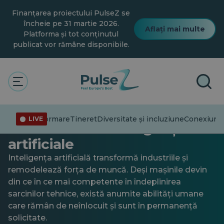
Salt
Finanțarea proiectului PulseZ se
la
conținutul
încheie pe 31 martie 2026.
Aflați mai multe
principal
Platforma și tot conținutul
publicat vor rămâne disponibile.
General
Valorificarea abilităților non-
Dezinformare
Tineret
Diversitate și incluziune
Conexiuni
T
LIVE
tehnice în era inteligenței
artificiale
Inteligența artificială transformă industriile și
remodelează forța de muncă. Deși mașinile devin
din ce în ce mai competente în îndeplinirea
sarcinilor tehnice, există anumite abilități umane
care rămân de neînlocuit și sunt în permanență
solicitate.