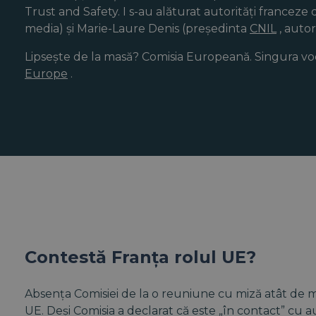
Trust and Safety. I s-au alăturat autorități franceze
media) și Marie-Laure Denis (președinta
CNIL
, auto
Lipsește de la masă? Comisia Europeană. Singura vo
Europe
.
Contestă Franța rolul UE?
Absența Comisiei de la o reuniune cu miză atât de ma
UE. Deși Comisia a declarat că este „în contact” cu autor