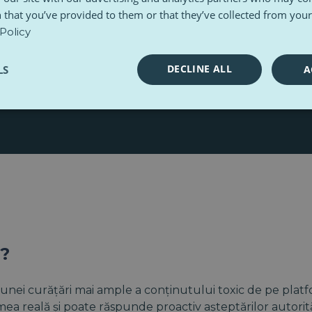
 that you’ve provided to them or that they’ve collected from your 
unui peisaj de reglementare fragmentat în Europa?
Policy
 că guvernele naționale pot, în anumite circumstanțe, s
DECLINE ALL
LS
A
l?
unei curățări mai ample a conținutului toxic de pe platfo
a reală și poate răspunde proactiv așteptărilor autorit