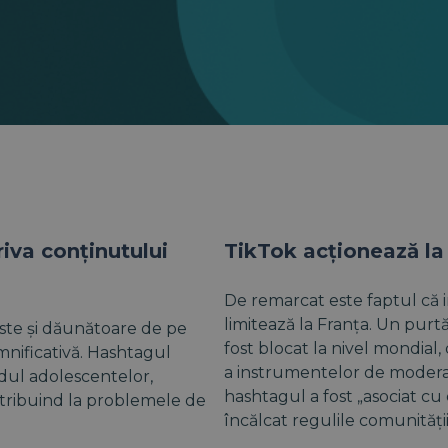
riva conținutului
TikTok acționează la 
De remarcat este faptul că 
limitează la Franța. Un purt
ste și dăunătoare de pe
fost blocat la nivel mondial
emnificativă. Hashtagul
a instrumentelor de moderare
ndul adolescentelor,
hashtagul a fost „asociat cu
tribuind la problemele de
încălcat regulile comunității