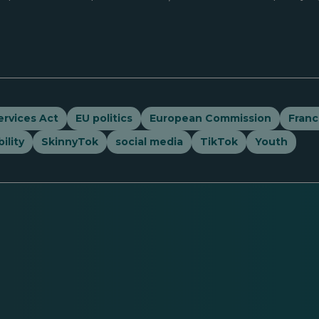
ervices Act
EU politics
European Commission
Fran
ility
SkinnyTok
social media
TikTok
Youth