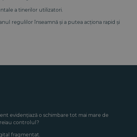
ale a tinerilor utilizatori.
anul regulilor înseamnă și a putea acționa rapid și
ment evidențiază o schimbare tot mai mare de
reiau controlul?
igital fragmentat.