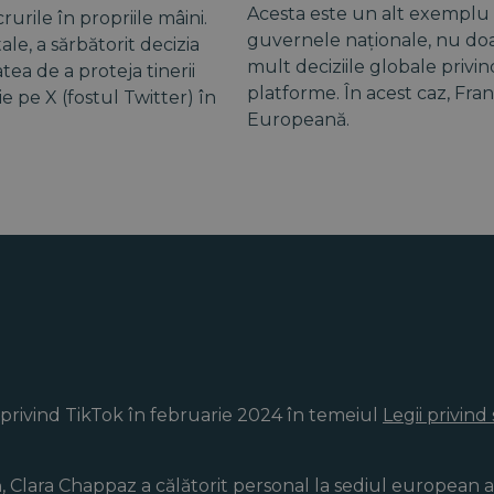
Acesta este un alt exemplu 
rurile în propriile mâini.
guvernele naționale, nu doar
le, a sărbătorit decizia
mult deciziile globale privi
tea de a proteja tinerii
platforme. În acest caz, Fran
ie pe X (fostul Twitter) în
Europeană.
 privind TikTok în februarie 2024 în temeiul
Legii privind 
ă, Clara Chappaz a călătorit personal la sediul european a