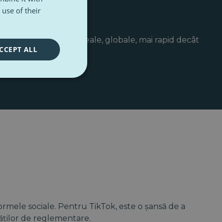
use of their
ă impună schimbări reale, globale, mai rapid decât
CCEPT ALL
rmele sociale. Pentru TikTok, este o șansă de a
ăților de reglementare.