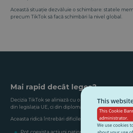
Această situație dezvăluie o schimbare: statele memb
precum TikTok să facă schimbări la nivel global.
Mai rapid decât legea?
This websit
Decizia TikTok se aliniază cu o tendință tot mai mar
din legislația UE, ci din diplomația franceză și din r
This Cookie Bann
administrator.
Aceasta ridică întrebări dificile:
We use cookies to
Pot coexista acțiuni naționale ferme și rapide c
about your use of