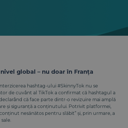
nivel global – nu doar în Franța
interzicerea hashtag-ului #SkinnyTok nu se
ător de cuvânt al TikTok a confirmat că hashtagul a
, declarând că face parte dintr-o revizuire mai amplă
 și siguranță a conținutului. Potrivit platformei,
 conținut nesănătos pentru slăbit” și, prin urmare, a
 sale.