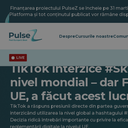
Salt
la
Finanțarea proiectului PulseZ se încheie pe 31 mart
conținutul
Platforma și tot conținutul publicat vor rămâne disp
principal
Despre
Cursurile noastre
Comun
LIVE
Actualitate
TikTok interzice #Sk
nivel mondial – dar 
UE, a făcut acest luc
TikTok a răspuns presiunii directe din partea guver
interzicând utilizarea la nivel global a hashtagului 
Decizia ridică întrebări importante cu privire la efic
reglementării digitale la nivelul UE.