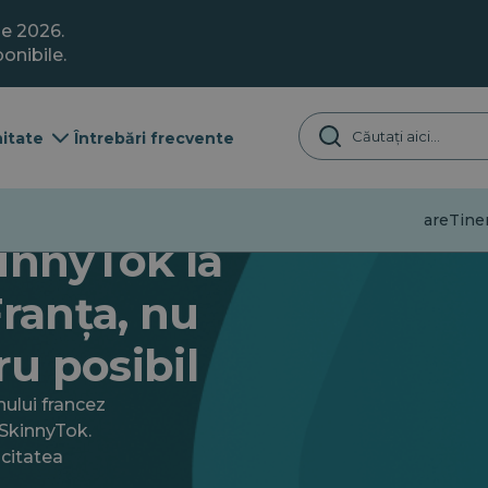
ie 2026.
onibile.
itate
Întrebări frecvente
Dezinformare
Tiner
innyTok la
Franța, nu
ru posibil
nului francez
#SkinnyTok.
acitatea