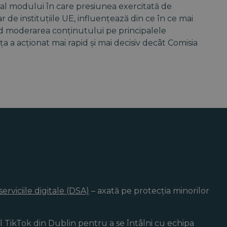
al modului în care presiunea exercitată de
 de instituțiile UE, influențează din ce în ce mai
nd moderarea conținutului pe principalele
ța a acționat mai rapid și mai decisiv decât Comisia
serviciile digitale (DSA)
– axată pe protecția minorilor
l TikTok din Dublin pentru a se întâlni cu echipa