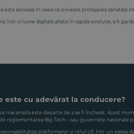
este serioasă în ceea ce privește protejarea sănătății mint
ntr-o lume digitală aflată în rapidă evoluție, a fi gardi
e este cu adevărat la conducere?
rea mai amplă este departe de a se fi încheiat. Acest mo
 de reglementarea Big Tech – sau guvernele naționale p
esponsabilitatea platformelor și rolul UE într-un peisaj d