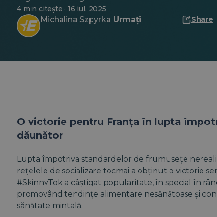
4 min citește · 16 iul. 2025
Michalina Szpyrka
Urmați
Share
·
O victorie pentru Franța în lupta împot
dăunător
Lupta împotriva standardelor de frumusețe nereali
rețelele de socializare tocmai a obținut o victorie s
#SkinnyTok a câștigat popularitate, în special în râ
promovând tendințe alimentare nesănătoase și con
sănătate mintală.