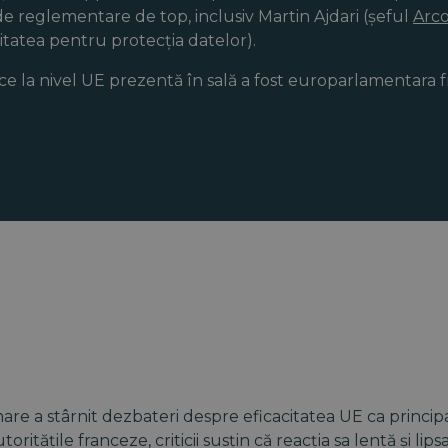
 de reglementare de top, inclusiv Martin Ajdari (șeful
Arc
ritatea pentru protecția datelor).
ce la nivel UE prezentă în sală a fost europarlamentara
re a stârnit dezbateri despre eficacitatea UE ca principa
itățile franceze, criticii susțin că reacția sa lentă și lipsa