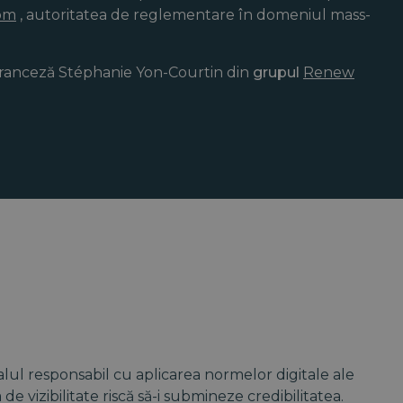
om
, autoritatea de reglementare în domeniul mass-
 franceză Stéphanie Yon-Courtin din
grupul
Renew
lul responsabil cu aplicarea normelor digitale ale
 de vizibilitate riscă să-i submineze credibilitatea.