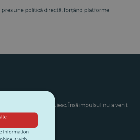
 presiune politică directă, forțând platforme
inutul pe care îl găzduiesc. Însă impulsul nu a venit
ite
re information
mbine it with