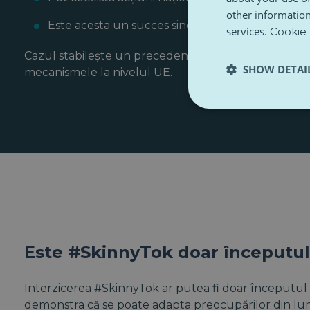
other information
Este acesta un succes singular sau începutul 
services.
Cookie 
Cazul stabilește un precedent. Acesta demonstrează
SHOW DETAI
mecanismele la nivelul UE.
Este #SkinnyTok doar începutu
Interzicerea #SkinnyTok ar putea fi doar începutul 
demonstra că se poate adapta preocupărilor din lume