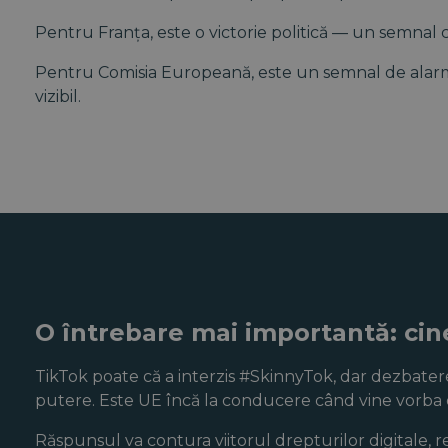
Pentru Franța, este o victorie politică — un semnal că 
Pentru Comisia Europeană, este un semnal de alarmă. Î
vizibil.
O întrebare mai importantă: cin
TikTok poate că a interzis #SkinnyTok, dar dezbate
putere. Este UE încă la conducere când vine vorba
Răspunsul va contura viitorul drepturilor digitale, r