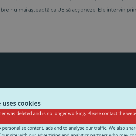
re nu mai așteaptă ca UE să acționeze. Ele intervin prin
e uses cookies
e de a platformele să fie trase la răspundere pentru conț
eglementările naționale.
er was deleted and is no longer working. Please contact the webs
 personalise content, ads and to analyse our traffic. We also sha
u obiectivul UE de a aplica legea coordonat și armonizat?
 our site with our advertising and analytics partners who may co