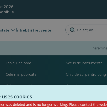
ie 2026.
onibile.
itate
Întrebări frecvente
Dezinformare
Tine
Despre
Resurse pentru jurna
Tabloul de bord
Seturi de instrumente
Cele mai publicate
Ghid de stil pentru conț
Cele mai urmărite
Ghid de postare pentru c
PulseZ
e uses cookies
er was deleted and is no longer working. Please contact the webs