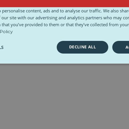
Termeni și condiții
Carta etică
Seturi de instrumente
 personalise content, ads and to analyse our traffic. We also sha
 our site with our advertising and analytics partners who may co
 that you’ve provided to them or that they’ve collected from your 
Policy
DECLINE ALL
LS
A