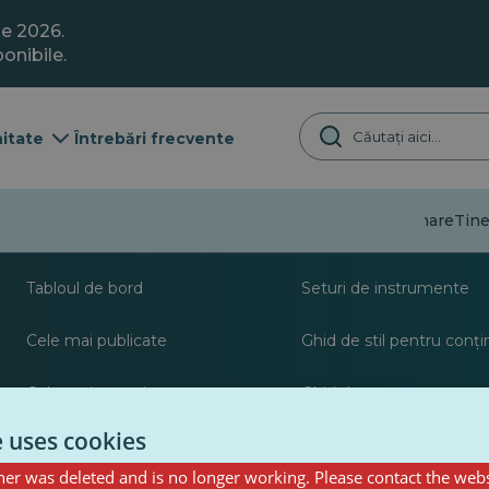
ie 2026.
onibile.
itate
Întrebări frecvente
Dezinformare
Tine
Despre
Resurse pentru jurna
Tabloul de bord
Seturi de instrumente
Cele mai publicate
Ghid de stil pentru conț
Cele mai urmărite
Ghid de postare pentru c
PulseZ
e uses cookies
er was deleted and is no longer working. Please contact the webs