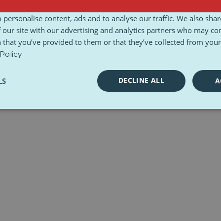
Termeni și condiții
Carta etică
Seturi de instrumente
 personalise content, ads and to analyse our traffic. We also sha
 our site with our advertising and analytics partners who may co
 that you’ve provided to them or that they’ve collected from your 
Policy
DECLINE ALL
LS
A