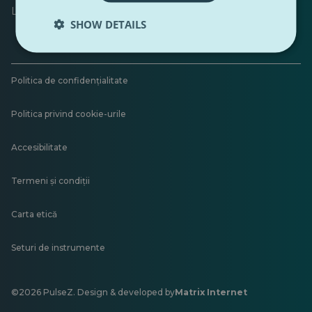
Lăsați feedback
SHOW DETAILS
Politica de confidențialitate
Politica privind cookie-urile
Accesibilitate
Termeni și condiții
Carta etică
Seturi de instrumente
©2026 PulseZ. Design & developed by
Matrix Internet
Se
deschide