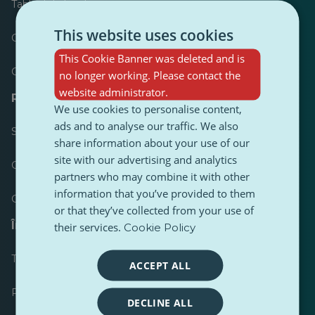
Tabloul de bord
This website uses cookies
Cele mai publicate
This Cookie Banner was deleted and is
Cele mai urmărite
no longer working. Please contact the
website administrator.
Resurse pentru jurnaliști
We use cookies to personalise content,
ads and to analyse our traffic. We also
Seturi de instrumente
share information about your use of our
site with our advertising and analytics
Ghid de stil pentru conținut PulseZ
partners who may combine it with other
information that you’ve provided to them
Ghid de postare pentru contributori PulseZ
or that they’ve collected from your use of
Întrebări frecvente
their services.
Cookie Policy
Trimiteți o cerere
ACCEPT ALL
Raportați o problemă
DECLINE ALL