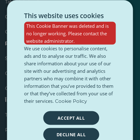
Tabloul de bord
This website uses cookies
Cele mai publicate
This Cookie Banner was deleted and is
Cele mai urmărite
no longer working. Please contact the
website administrator.
Resurse pentru jurnaliști
We use cookies to personalise content,
ads and to analyse our traffic. We also
Seturi de instrumente
share information about your use of our
site with our advertising and analytics
Ghid de stil pentru conținut PulseZ
partners who may combine it with other
information that you’ve provided to them
Ghid de postare pentru contributori PulseZ
or that they’ve collected from your use of
Întrebări frecvente
their services.
Cookie Policy
Trimiteți o cerere
ACCEPT ALL
Raportați o problemă
DECLINE ALL