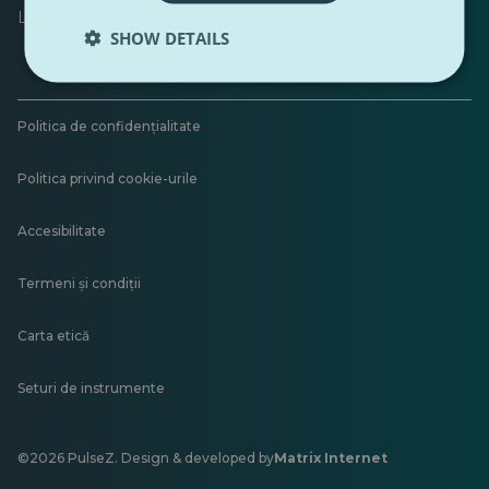
Lăsați feedback
SHOW DETAILS
Politica de confidențialitate
Politica privind cookie-urile
Accesibilitate
Termeni și condiții
Carta etică
Seturi de instrumente
©2026 PulseZ. Design & developed by
Matrix Internet
Se
deschide