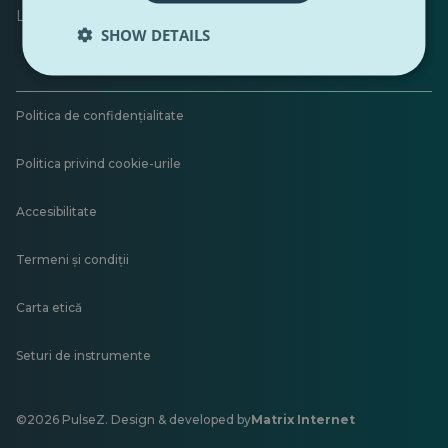
Lăsați feedback
SHOW DETAILS
Politica de confidențialitate
Politica privind cookie-urile
Accesibilitate
Termeni și condiții
Carta etică
Seturi de instrumente
©2026 PulseZ. Design & developed by
Matrix Internet
Se
deschide