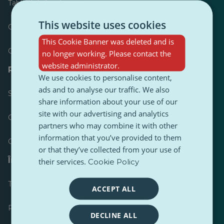
Tabloul de bord
This website uses cookies
Cele mai publicate
This Cookie Banner was deleted and is
Cele mai urmărite
no longer working. Please contact the
website administrator.
Resurse pentru jurnaliști
We use cookies to personalise content,
ads and to analyse our traffic. We also
Seturi de instrumente
share information about your use of our
site with our advertising and analytics
Ghid de stil pentru conținut PulseZ
partners who may combine it with other
information that you’ve provided to them
Ghid de postare pentru contributori PulseZ
or that they’ve collected from your use of
Întrebări frecvente
their services.
Cookie Policy
Trimiteți o cerere
ACCEPT ALL
Raportați o problemă
DECLINE ALL