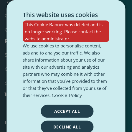
Tabloul de bord
This website uses cookies
Cele mai publicate
This Cookie Banner was deleted and is
Cele mai urmărite
no longer working. Please contact the
website administrator.
Resurse pentru jurnaliști
We use cookies to personalise content,
ads and to analyse our traffic. We also
Seturi de instrumente
share information about your use of our
site with our advertising and analytics
Ghid de stil pentru conținut PulseZ
partners who may combine it with other
information that you’ve provided to them
Ghid de postare pentru contributori PulseZ
or that they’ve collected from your use of
Întrebări frecvente
their services.
Cookie Policy
Trimiteți o cerere
ACCEPT ALL
Raportați o problemă
DECLINE ALL