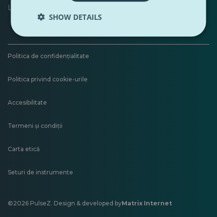
Lăsați feedback
SHOW DETAILS
Politica de confidențialitate
Politica privind cookie-urile
Accesibilitate
Termeni și condiții
Carta etică
Seturi de instrumente
©2026 PulseZ. Design & developed by
Matrix Internet
Se
deschide