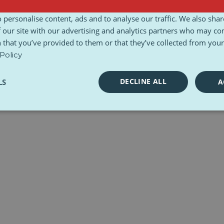
Termeni și condiții
Carta etică
Seturi de instrumente
 personalise content, ads and to analyse our traffic. We also sha
 our site with our advertising and analytics partners who may co
 that you’ve provided to them or that they’ve collected from your 
Policy
DECLINE ALL
LS
A