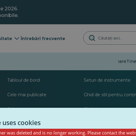
ie 2026.
onibile.
itate
Întrebări frecvente
Dezinformare
Tine
Despre
Resurse pentru jurna
Tabloul de bord
Seturi de instrumente
Cele mai publicate
Ghid de stil pentru conț
Cele mai urmărite
Ghid de postare pentru c
PulseZ
e uses cookies
er was deleted and is no longer working. Please contact the webs