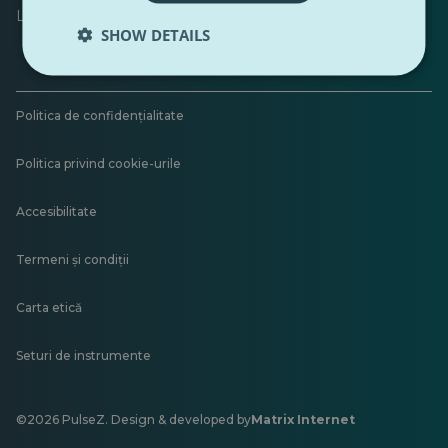
Lăsați feedback
SHOW DETAILS
Politica de confidențialitate
Politica privind cookie-urile
Accesibilitate
Termeni și condiții
Carta etică
Seturi de instrumente
©2026 PulseZ. Design & developed by
Matrix Internet
Se
deschide