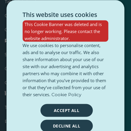
Tabloul de bord
This website uses cookies
Cele mai publicate
This Cookie Banner was deleted and is
Cele mai urmărite
no longer working. Please contact the
website administrator.
Resurse pentru jurnaliști
We use cookies to personalise content,
ads and to analyse our traffic. We also
Seturi de instrumente
share information about your use of our
site with our advertising and analytics
Ghid de stil pentru conținut PulseZ
partners who may combine it with other
information that you’ve provided to them
Ghid de postare pentru contributori PulseZ
or that they’ve collected from your use of
Întrebări frecvente
their services.
Cookie Policy
Trimiteți o cerere
ACCEPT ALL
Raportați o problemă
DECLINE ALL