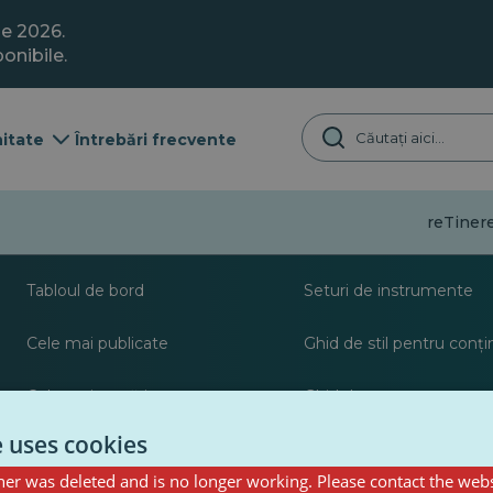
ie 2026.
onibile.
itate
Întrebări frecvente
Dezinformare
Tinere
Despre
Resurse pentru jurna
Tabloul de bord
Seturi de instrumente
Cele mai publicate
Ghid de stil pentru conț
Cele mai urmărite
Ghid de postare pentru c
PulseZ
e uses cookies
er was deleted and is no longer working. Please contact the webs