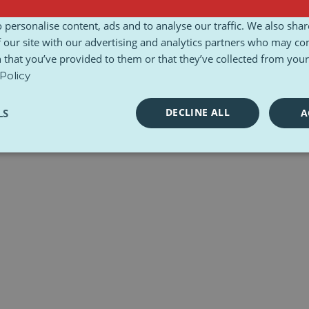
Termeni și condiții
Carta etică
Seturi de instrumente
 personalise content, ads and to analyse our traffic. We also sha
 our site with our advertising and analytics partners who may co
 that you’ve provided to them or that they’ve collected from your 
Policy
DECLINE ALL
LS
A