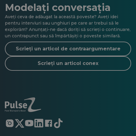
Modelați conversația
Aveți ceva de adăugat la această poveste? Aveți idei
pentru interviuri sau unghiuri pe care ar trebui să le
explorăm? Anunțați-ne dacă doriți să scrieți o continuare,
un contrapunct sau să împărtășiți o poveste similară.
Scrieți un articol de contraargumentare
Scrieți un articol conex
Se
Se
Se
Se
Se
Se
deschide
deschide
deschide
deschide
deschide
deschide
într-
într-
într-
într-
într-
într-