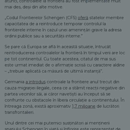
atunci, controalele la frontieră au fost implementate mult
mai des, deși din alte motive.
„Codul Frontierelor Schengen (CFS)
oferă
statelor membre
capacitatea de a reintroduce temporar controlul la
frontierele interne în cazul unei amenințări grave la adresa
ordinii publice sau a securității interne.”
Se pare că Europa se află în această situație, întrucât
reintroducerea controalelor la frontieră în timpul verii are loc
pe tot continentul. Cu toate acestea, citatul de mai sus
este urmat imediat de o afirmație scrisă cu caractere aldine
– „trebuie aplicată ca măsură de ultimă instanță”.
Germania
a introdus
controale la frontiere anul trecut din
cauza migrației ilegale, ceea ce a stârnit reacții negative din
partea vecinilor săi, ai căror navetiști au început să se
confrunte cu obstacole în libera circulație a continentului. În
întreaga zonă, există aproximativ
1,7 milioane
de lucrători
transfrontalieri.
Unul dintre cei mai puternici susținători ai menținerii
spațiului Schengen în viață și înflorire este reprezentat de