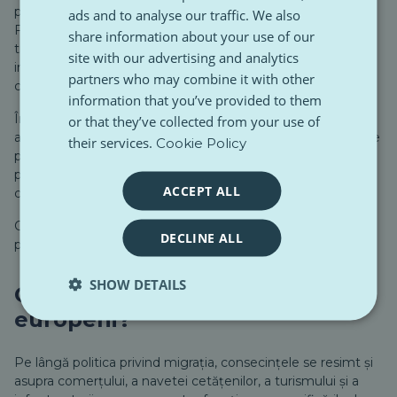
protejare a frontierei cu Belarus. Cancelarul german
ads and to analyse our traffic. We also
Friedrich Merz și-a exprimat îngrijorarea cu privire la
share information about your use of our
traficanții de migranți. Potrivit
POLITICO
, miniștrii de
site with our advertising and analytics
interne ai celor două țări discută despre organizarea unor
partners who may combine it with other
controale comune.
information that you’ve provided to them
În Slovenia și Italia, motivele sunt nivelul ridicat de
or that they’ve collected from your use of
amenințări teroriste și crimă organizată, inclusiv migrația de
their services.
Cookie Policy
pe ruta Balcanilor de Vest, amenințări hibride din Rusia,
printre alte motive. Restul notificărilor actuale privind
ACCEPT ALL
controalele la frontieră pot fi găsite
aici
.
Controlul la frontieră poate fi prelungit cu 30 de zile, însă
DECLINE ALL
perioada totală nu poate fi depășită la 6 luni.
SHOW DETAILS
Ce înseamnă asta pentru
europeni?
Pe lângă politica privind migrația, consecințele se resimt și
asupra comerțului, a navetei cetățenilor, a turismului și a