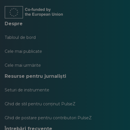
o
o
o
o
o
o
filă
filă
filă
filă
filă
filă
nouă
nouă
nouă
nouă
nouă
nouă
Despre
Tabloul de bord
Cele mai publicate
Cele mai urmărite
Resurse pentru jurnaliști
Seturi de instrumente
Ghid de stil pentru conținut PulseZ
Ghid de postare pentru contributori PulseZ
Întrebări frecvente