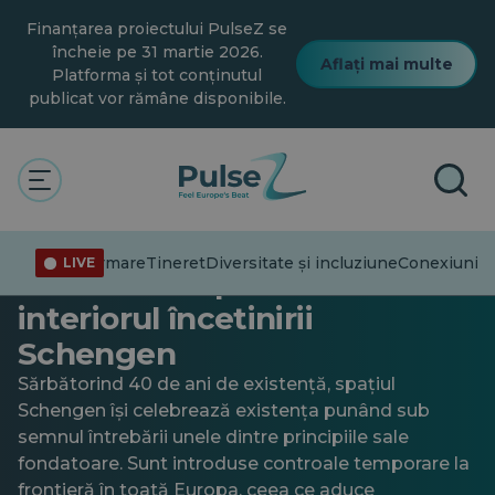
Salt
Finanțarea proiectului PulseZ se
la
conținutul
încheie pe 31 martie 2026.
Aflați mai multe
principal
Platforma și tot conținutul
publicat vor rămâne disponibile.
Actualitate
Sfârșitul Europei fără
Dezinformare
Tineret
Diversitate și incluziune
Conexiuni
Tr
LIVE
frontiere? O privire în
interiorul încetinirii
Schengen
Sărbătorind 40 de ani de existență, spațiul
Schengen își celebrează existența punând sub
semnul întrebării unele dintre principiile sale
fondatoare. Sunt introduse controale temporare la
frontieră în toată Europa, ceea ce aduce