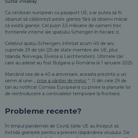
Sursă: Pixabay
Ca cetățean european cu pașaport UE, s-ar putea să fii
obișnuit să călătorești peste granițe fără să observi măcar
că există granițe. Cel puțin 3,5 milioane de oameni trec
frontierele interne ale spațiului Schengen în fiecare zi.
Celebrul spațiu Schengen, înființat acum 40 de ani,
cuprinde 29 de țări (25 de state membre ale UE, plus
Islanda, Norvegia, Elveția și Liechtenstein). Ultimele țări
care au aderat au fost Bulgaria și România la 1 ianuarie 2025.
Marcând cea de-a 40-a aniversare, aceasta prezintă și un
semn al unei „
crize a vârstei de mijloc
”. 11 din cele 29 de
țări au notificat Comisia Europeană cu privire la planurile lor
de reintroducere a controalelor temporare la frontieră.
Probleme recente?
În timpul pandemiei de Covid, țările UE au început să
închidă granițele pentru a preveni răspândirea virusului. De