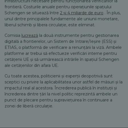
infrastructurii necesare pentru funcționarea verificărilor la
frontieră. Costurile anuale pentru operațiunile spațiului
Schengen se situează între
2 și 4 miliarde de euro
. În plus,
unul dintre principalele fundamente ale uniunii monetare,
liberul schimb și libera circulație, este eliminat.
Comisia
lucrează
la două instrumente pentru gestionarea
digitală a frontierelor, un Sistem de Intrare/Ieșire (ESS) și
ETIAS, o platformă de verificare a renunțării la viză. Ambele
platforme ar trebui să efectueze verificări interne pentru
cetățenii UE și să urmărească intrările în spațiul Schengen
ale cetățenilor din afara UE.
Cu toate acestea, politicienii și experții deopotrivă sunt
sceptici cu privire la aplicabilitatea unor astfel de măsuri și la
impactul real al acestora. Încrederea publică în instituții și
încrederea dintre țări la nivel politic reprezintă ambele un
punct de plecare pentru supraviețuirea în continuare a
zonei de liberă circulație.