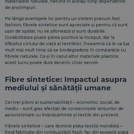
materialele naturale, nefiind în același timp dependente
de anotimpuri.
Pe lângă avantajele lor pentru un sistem precum fast
fashion, fibrele sintetice sunt apreciate și pentru că sunt
ușor de spălat, nu se șifonează și sunt durabile.
Durabilitatea poate părea pozitivă la început, dar la
sfârșitul ciclului de viață al textilelor, înseamnă că le va lua
mult mai mult timp să se biodegradeze în comparație cu
fibrele naturale. Ca și în cazul altor materiale plastice,
acest lucru poate dura decenii, chiar secole.
Fibre sintetice: Impactul asupra
mediului și sănătății umane
Cei trei piloni ai sustenabilității – economic, social, de
mediu – sunt grav afectați de consecințele lanțurilor de
aprovizionare cu îmbrăcăminte și textile din prezent.
Fibrele sintetice – care domină piața textilă mondială –
fiind fabricate din combustibili fosili, fac din această piață