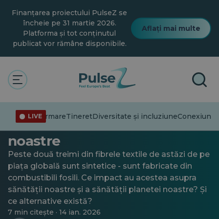
Salt
Finanțarea proiectului PulseZ se
la
conținutul
încheie pe 31 martie 2026.
Aflați mai multe
principal
Platforma și tot conținutul
publicat vor rămâne disponibile.
Clima
Rolul fibrei în
Dezinformare
Tineret
Diversitate și incluziune
Conexiuni
Tr
LIVE
sustenabilitatea modei
noastre
Peste două treimi din fibrele textile de astăzi de pe
piața globală sunt sintetice - sunt fabricate din
combustibili fosili. Ce impact au acestea asupra
sănătății noastre și a sănătății planetei noastre? Și
ce alternative există?
7 min citește · 14 ian. 2026