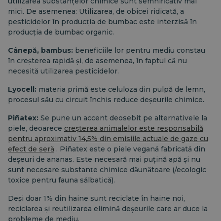
utilizarea substanțelor chimice sunt semnificativ mai
mici. De asemenea: Utilizarea, de obicei ridicată, a
pesticidelor în producția de bumbac este interzisă în
producția de bumbac organic.
Cânepă, bambus:
beneficiile lor pentru mediu constau
în creșterea rapidă și, de asemenea, în faptul că nu
necesită utilizarea pesticidelor.
Lyocell:
materia primă este celuloza din pulpă de lemn,
procesul său cu circuit închis reduce deșeurile chimice.
Piñatex:
Se pune un accent deosebit pe alternativele la
piele, deoarece
creșterea animalelor este responsabilă
pentru aproximativ 14,5% din emisiile actuale de gaze cu
efect de seră
. Piñatex este o piele vegană fabricată din
deșeuri de ananas. Este necesară mai puțină apă și nu
sunt necesare substanțe chimice dăunătoare (/ecologic
toxice pentru fauna sălbatică).
Deși doar 1% din haine sunt reciclate în haine noi,
reciclarea și reutilizarea elimină deșeurile care ar duce la
probleme de mediu.