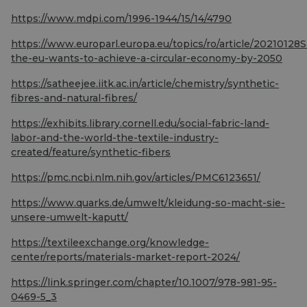
https://www.mdpi.com/1996-1944/15/14/4790
https://www.europarl.europa.eu/topics/ro/article/202101
the-eu-wants-to-achieve-a-circular-economy-by-2050
https://satheejee.iitk.ac.in/article/chemistry/synthetic-
fibres-and-natural-fibres/
https://exhibits.library.cornell.edu/social-fabric-land-
labor-and-the-world-the-textile-industry-
created/feature/synthetic-fibers
https://pmc.ncbi.nlm.nih.gov/articles/PMC6123651/
https://www.quarks.de/umwelt/kleidung-so-macht-sie-
unsere-umwelt-kaputt/
https://textileexchange.org/knowledge-
center/reports/materials-market-report-2024/
https://link.springer.com/chapter/10.1007/978-981-95-
0469-5_3