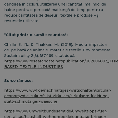
gândirea în cicluri, utilizarea unei cantități mai mici de
haine pentru o perioadă mai lungă de timp pentru a
reduce cantitatea de deșeuri, textilele produse – și
resursele utilizate.
*Citat
printr-o sursă secundară:
Challa,
K.
R.,
&
Thakkar,
M.
(2019).
Mediu
impacturi
de
pe bază de animale
materiale textile. Environmental
Sustainability 2(3), 157-169, citat după:
https://www.researchgate.net/publication/38288608
BASED_TEXTILE_INDUSTRIES
Surse rămase:
https://www.wwf.de/nachhaltiges-wirtschaften/circular-
economy/die-zukunft-ist-zirkulaer/zirkulaere-kleidung-
statt-schmutziger-waesche
https://www.umweltbundesamt.de/umwelttipps-fuer-
den-alltag/haushalt-wohnen/bekleidung#so-bringen-