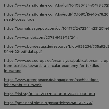
https://www.tandfonline.com/doi/full/10.1080/15440478.20
https://www.tandfonline.com/doi/epdf/10.1080/15440478.2
needAccess=true
https://journals.sagepub.com/doi/10.1177/247234442312014
https://www.mdpi.com/2079-6439/13/2/14
https://www.bundestag.de/resource/blob/926234/705a92c
5-144-22-pdf-data.pdf
https://www.eea.europa.eu/en/analysis/publications/micropl
from-textiles-towards-a-circular-economy-for-textiles-
in-europe
https://www.greenpeace.de/engagieren/nachhaltiger-
leben/robust-umwelt
https://doi.org/10.1016/B978-0-08-102041-8.00008-1
https://pmc.ncbi.nlm.nih.gov/articles/PMC6123651/