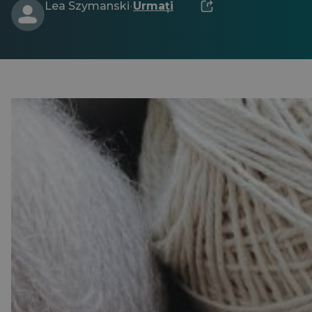
Lea Szymanski
Urmați
·