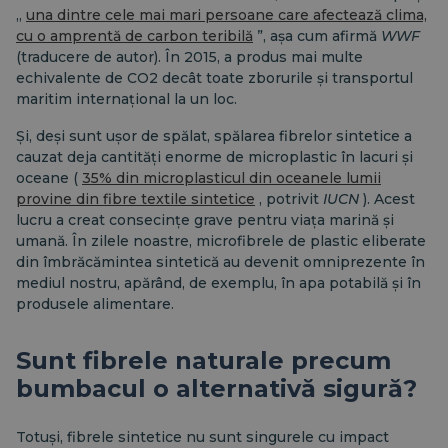
„
una dintre cele mai mari persoane care afectează clima,
cu o amprentă de carbon teribilă
”, așa cum afirmă
WWF
(traducere de autor). În 2015, a produs mai multe
echivalente de CO2 decât toate zborurile și transportul
maritim internațional la un loc.
Și, deși sunt ușor de spălat, spălarea fibrelor sintetice a
cauzat deja cantități enorme de microplastic în lacuri și
oceane (
35% din microplasticul din oceanele lumii
provine din fibre textile sintetice
, potrivit
IUCN
). Acest
lucru a creat consecințe grave pentru viața marină și
umană. În zilele noastre, microfibrele de plastic eliberate
din îmbrăcămintea sintetică au devenit omniprezente în
mediul nostru, apărând, de exemplu, în apa potabilă și în
produsele alimentare.
Sunt fibrele naturale precum
bumbacul o alternativă sigură?
Totuși, fibrele sintetice nu sunt singurele cu impact