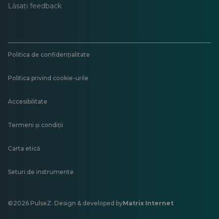
Lăsați feedback
Politica de confidențialitate
Politica privind cookie-urile
Accesibilitate
Termeni și condiții
Carta etică
Seturi de instrumente
©2026 PulseZ. Design & developed by
Matrix Internet
Se
deschide