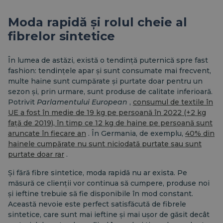
Moda rapidă și rolul cheie al
fibrelor sintetice
În lumea de astăzi, există o tendință puternică spre fast
fashion: tendințele apar și sunt consumate mai frecvent,
multe haine sunt cumpărate și purtate doar pentru un
sezon și, prin urmare, sunt produse de calitate inferioară.
Potrivit
Parlamentului European
,
consumul de textile în
UE a fost în medie de 19 kg pe persoană în 2022 (+2 kg
față de 2019), în timp ce 12 kg de haine pe persoană sunt
aruncate în fiecare an
. În Germania, de exemplu,
40% din
hainele cumpărate nu sunt niciodată purtate sau sunt
purtate doar rar
.
Și fără fibre sintetice, moda rapidă nu ar exista. Pe
măsură ce clienții vor continua să cumpere, produse noi
și ieftine trebuie să fie disponibile în mod constant.
Această nevoie este perfect satisfăcută de fibrele
sintetice, care sunt mai ieftine și mai ușor de găsit decât