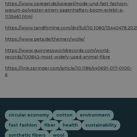
https://www.spiegel.de/spiegel/mode-und-fast-fashion-
warum-polyester-einen-sagenhaften-boom-erlebt-a-
1135461.html
https://www.tandfonline.com/doi/full/10.1080/15440478.20
https://www.peta.de/themen/wolle/
https://www.guinnessworldrecords.com/world-
records/100843-most-widely-used-animal-fibre
https://link.springer.com/article/10.1186/s40691-017-0100-
6
circular economy
cotton
environment
fast fashion
fiber
health
sustainability
synthetic fibers
wool