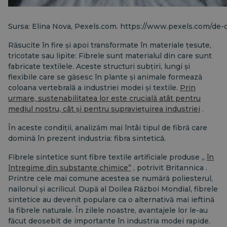
Sursa: Elina Nova, Pexels.com. https://www.pexels.com/de-d
Răsucite în fire și apoi transformate în materiale țesute,
tricotate sau lipite: Fibrele sunt materialul din care sunt
fabricate textilele. Aceste structuri subțiri, lungi și
flexibile care se găsesc în plante și animale formează
coloana vertebrală a industriei modei și textile.
Prin
urmare, sustenabilitatea lor este crucială atât pentru
mediul nostru, cât și pentru supraviețuirea industriei
.
În aceste condiții, analizăm mai întâi tipul de fibră care
domină în prezent industria: fibra sintetică.
Fibrele sintetice sunt fibre textile artificiale produse „
în
întregime din substanțe chimice”
, potrivit
Britannica
.
Printre cele mai comune acestea se numără poliesterul,
nailonul și acrilicul. După al Doilea Război Mondial, fibrele
sintetice au devenit populare ca o alternativă mai ieftină
la fibrele naturale. În zilele noastre, avantajele lor le-au
făcut deosebit de importante în industria modei rapide.