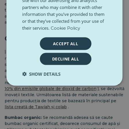
site with our advertising and analytics
emisii substanțiale de gaze cu efect de seră. Mai mult, ar
partners who may combine it with other
trebui luate în considerare condițiile neetice pentru
information that you’ve provided to them
animale în producția de lână, criticate de organizații
or that they’ve collected from your use of
activiste precum
PETA
.
their services.
Cookie Policy
Opțiuni mai sustenabile
ACCEPT ALL
În ciuda consumului de resurse și a emisiilor, fibrele
naturale joacă în continuare un rol cheie în moda
DECLINE ALL
sustenabilă, datorită faptului că sunt biodegradabile și
accesibile ca preț. Pentru a schimba amprenta de CO2 a
SHOW DETAILS
industriei actuale de îmbrăcăminte și textile, care
necesită multe resurse (
responsabilă pentru 3 până la
10% din emisiile globale de dioxid de carbon
), se dezvoltă
inovații textile. Următoarea listă de materiale sustenabile
pentru producția de textile se bazează în principal pe
lista creată de Tawiah și colab
.
Bumbac organic:
Se recomandă adesea să se caute
bumbac organic certificat, deoarece consumul de apă și