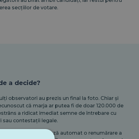
ătorii au bifat ambii candidați, iar restul pentru
erea secțiilor de votare.
de a decide?
lți observatori au prezis un final la foto. Chiar și
recunoscut că marja ar putea fi de doar 120.000 de
restrâns a ridicat imediat semne de întrebare cu
i sau contestații legale.
ltat strâns nu declanșează automat o renumărare a