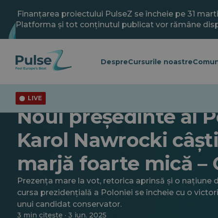
Salt
la
Finanțarea proiectului PulseZ se încheie pe 31 mart
conținutul
Platforma și tot conținutul publicat vor rămâne disp
principal
Despre
Cursurile noastre
Comun
LIVE
General
Noul președinte al P
Karol Nawrocki câști
marjă foarte mică – 
Prezența mare la vot, retorica aprinsă și o națiune d
cursa prezidențială a Poloniei se încheie cu o victori
unui candidat conservator.
3 min citește · 3 iun. 2025