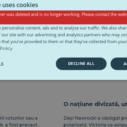
deține în prezent
voturilor. În schimb, trebu
e uses cookies
de proteste electorale. Aces
er was deleted and is no longer working. Please contact the webs
anunțarea oficială a rezulta
ră a PiS – acuzând coaliția
rodează aspirațiile
În această etapă, nu există n
 personalise content, ads and to analyse our traffic. We also sha
cki a fost încrezător de la
contesta rezultatul.
 our site with our advertising and analytics partners who may co
 that you’ve provided to them or that they’ve collected from your 
Policy
DECLINE ALL
LS
A
O națiune divizată, u
i voturilor sau a
Deși Nawrocki a câștigat pre
k, a fost precaut.
polarizată. Victoria sa asi