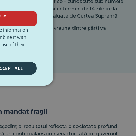
ie depuse plângeri specifice – cunoscute sub numele
tea pot fi depuse doar în termen de 14 zile de la
ite
telor și trebuie apoi evaluate de Curtea Supremă.
icio indicație clară că vreuna dintre părți va
re information
mbine it with
use of their
CCEPT ALL
n mandat fragil
ședinția, rezultatul reflectă o societate profund
gură un contrabalans conservator față de guvernul