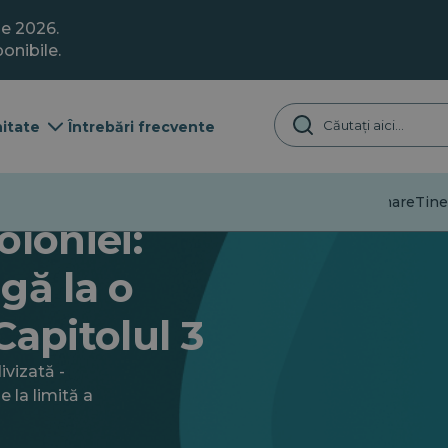
ie 2026.
onibile.
itate
Întrebări frecvente
Dezinformare
Tine
oloniei:
gă la o
Capitolul 3
ivizată -
e la limită a