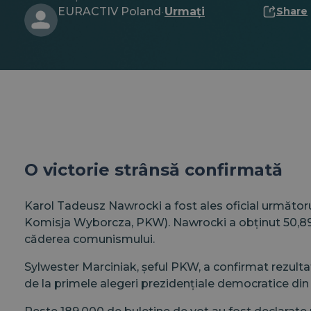
EURACTIV Poland
Urmați
Share
·
O victorie strânsă confirmată
Karol Tadeusz Nawrocki a fost ales oficial următorul
Komisja Wyborcza, PKW). Nawrocki a obținut 50,89% di
căderea comunismului.
Sylwester Marciniak, șeful PKW, a confirmat rezult
de la primele alegeri prezidențiale democratice din 