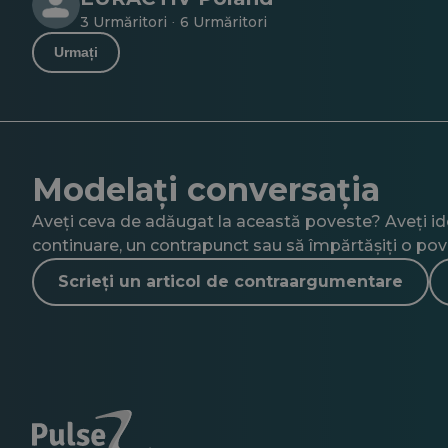
3 Urmăritori
6 Urmăritori
·
Urmați
Modelați conversația
Aveți ceva de adăugat la această poveste? Aveți idei
continuare, un contrapunct sau să împărtășiți o pov
Scrieți un articol de contraargumentare