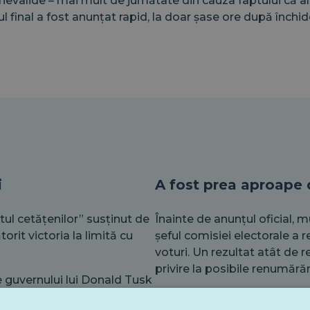
evalide – mai mult de jumătate din cauza faptului că aleg
tul final a fost anunțat rapid, la doar șase ore după închid
i
A fost prea aproape 
ul cetățenilor” susținut de
Înainte de anunțul oficial, mu
torit victoria la limită cu
șeful comisiei electorale a 
voturi. Un rezultat atât de 
privire la posibile renumărăr
 guvernului lui Donald Tusk
sul său post-electoral,
Totuși, în Polonia, un rezu