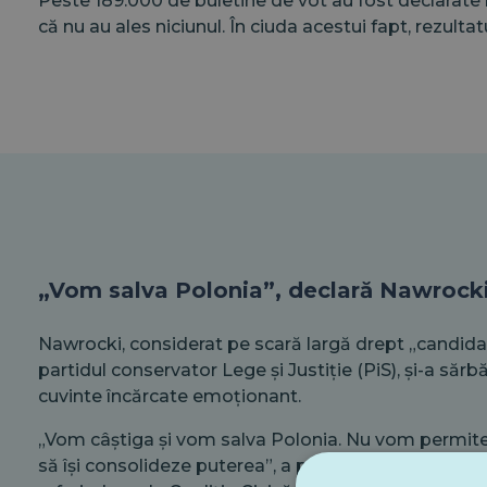
Peste 189.000 de buletine de vot au fost declarate n
că nu au ales niciunul. În ciuda acestui fapt, rezulta
„Vom salva Polonia”, declară Nawrock
Nawrocki, considerat pe scară largă drept „candidat
partidul conservator Lege și Justiție (PiS), și-a sărbă
cuvinte încărcate emoționant.
„Vom câștiga și vom salva Polonia. Nu vom permite
să își consolideze puterea”, a proclamat el în discur