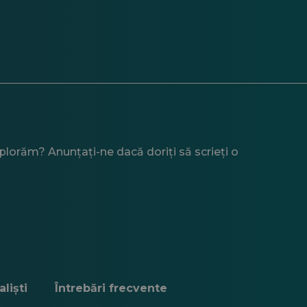
xplorăm? Anunțați-ne dacă doriți să scrieți o
liști
Întrebări frecvente