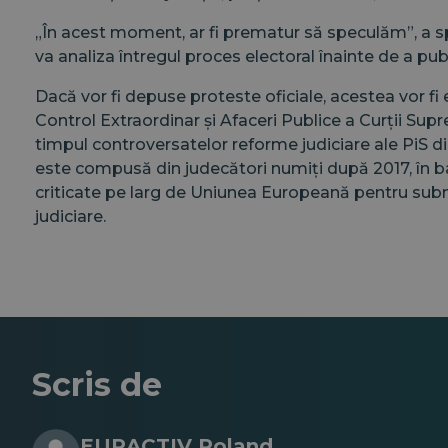
„În acest moment, ar fi prematur să speculăm”, a 
va analiza întregul proces electoral înainte de a publ
Dacă vor fi depuse proteste oficiale, acestea vor 
Control Extraordinar și Afaceri Publice a Curții Sup
timpul controversatelor reforme judiciare ale PiS 
este compusă din judecători numiți după 2017, în ba
criticate pe larg de Uniunea Europeană pentru su
judiciare.
Scris de
EURACTIV Poland