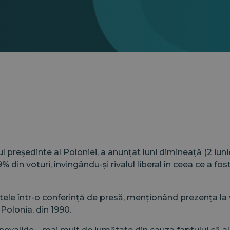
 președinte al Poloniei, a anunțat luni dimineață (2 iun
n voturi, învingându-și rivalul liberal în ceea ce a fost
atele într-o conferință de presă, menționând prezența l
Polonia, din 1990.