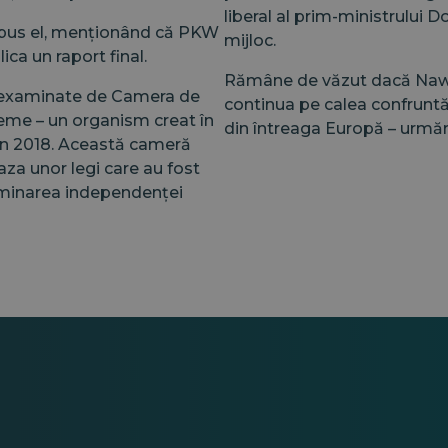
liberal al prim-ministrului D
spus el, menționând că PKW
mijloc.
ica un raport final.
Rămâne de văzut dacă Nawro
fi examinate de Camera de
continua pe calea confruntării
reme – un organism creat în
din întreaga Europă – urmăre
din 2018. Această cameră
za unor legi care au fost
bminarea independenței