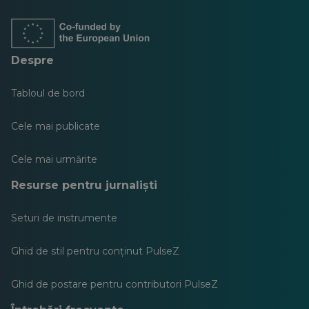
o
o
o
o
o
o
filă
filă
filă
filă
filă
filă
nouă
nouă
nouă
nouă
nouă
nouă
Despre
Tabloul de bord
Cele mai publicate
Cele mai urmărite
Resurse pentru jurnaliști
Seturi de instrumente
Ghid de stil pentru conținut PulseZ
Ghid de postare pentru contributori PulseZ