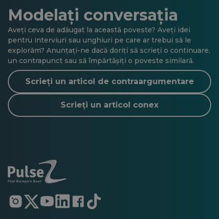
Modelați conversația
Aveți ceva de adăugat la această poveste? Aveți idei
pentru interviuri sau unghiuri pe care ar trebui să le
explorăm? Anunțați-ne dacă doriți să scrieți o continuare,
un contrapunct sau să împărtășiți o poveste similară.
Scrieți un articol de contraargumentare
Scrieți un articol conex
Se
Se
Se
Se
Se
Se
deschide
deschide
deschide
deschide
deschide
deschide
într-
într-
într-
într-
într-
într-