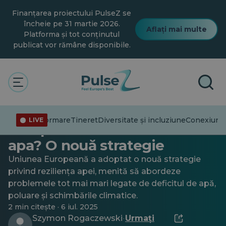
Salt
Finanțarea proiectului PulseZ se
la
conținutul
încheie pe 31 martie 2026.
Aflați mai multe
principal
Platforma și tot conținutul
publicat vor rămâne disponibile.
General
Tineret
Ne va obliga Uniunea
Dezinformare
Tineret
Diversitate și incluziune
Conexiuni
T
LIVE
Europeană să economisim
apa? O nouă strategie
Uniunea Europeană a adoptat o nouă strategie
privind reziliența apei, menită să abordeze
problemele tot mai mari legate de deficitul de apă,
poluare și schimbările climatice.
2 min citește · 6 iul. 2025
Szymon Rogaczewski
Urmați
·