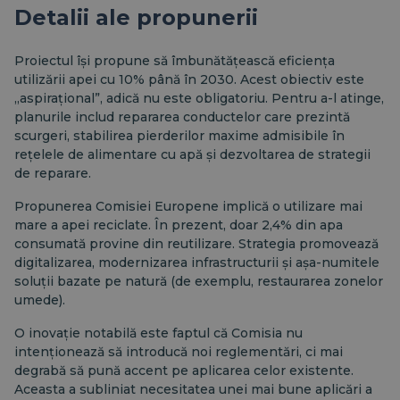
Detalii ale propunerii
Proiectul își propune să îmbunătățească eficiența
utilizării apei cu 10% până în 2030. Acest obiectiv este
„aspirațional”, adică nu este obligatoriu. Pentru a-l atinge,
planurile includ repararea conductelor care prezintă
scurgeri, stabilirea pierderilor maxime admisibile în
rețelele de alimentare cu apă și dezvoltarea de strategii
de reparare.
Propunerea Comisiei Europene implică o utilizare mai
mare a apei reciclate. În prezent, doar 2,4% din apa
consumată provine din reutilizare. Strategia promovează
digitalizarea, modernizarea infrastructurii și așa-numitele
soluții bazate pe natură (de exemplu, restaurarea zonelor
umede).
O inovație notabilă este faptul că Comisia nu
intenționează să introducă noi reglementări, ci mai
degrabă să pună accent pe aplicarea celor existente.
Aceasta a subliniat necesitatea unei mai bune aplicări a