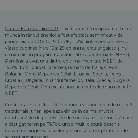
Datele Eurostat din 2023
indică faptul că ocuparea forței de
muncă în rândul tinerilor a fost afectată semnificativ de
pandemia de COVID-19. În UE, 11,2% dintre persoanele cu
vârste cuprinse între 15 și 29 de ani nu erau angajate și nu
urmau niciun program educațional sau de formare (NEET).
România a avut una dintre cele mai mari rate NEET, de
19,3% (total, bărbați și femei), urmată de Italia, Grecia,
Bulgaria, Cipru, Republica Cehă, Lituania, Spania, Franța,
Croația și Ungaria. În rândul femeilor, Italia, Grecia, Bulgaria,
Republica Cehă, Cipru și Lituania au avut cele mai mari rate
NEET.
Confruntate cu dificultăți în obținerea unor locuri de muncă
tradiționale, tinerii apelează din ce în ce mai mult la
oportunitățile de pe rețelele de socializare – o tendință care
a câștigat teren pe TikTok, unde mulți discută deschis
despre respingerea locurilor de muncă prost plătite, unde
se simt subapreciați.