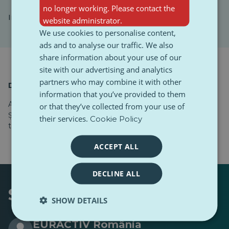
no longer working. Please contact the
Imagine: ©
Eurostat
website administrator.
We use cookies to personalise content,
ads and to analyse our traffic. We also
share information about your use of our
site with our advertising and analytics
partners who may combine it with other
Despre autor
information that you’ve provided to them
Ancuța Tilie este studentă la Facultatea de Jurnalism și
or that they’ve collected from your use of
Științe ale Comunicării, Universitatea din București. Acest
their services.
Cookie Policy
text a fost realizat de Manuela Preoteasa.
ACCEPT ALL
DECLINE ALL
Scris de
SHOW DETAILS
EURACTIV România