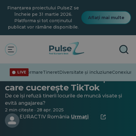
Salt
Finanțarea proiectului PulseZ se
la
conținutul
încheie pe 31 martie 2026.
Aflați mai multe
principal
Platforma și tot conținutul
publicat vor rămâne disponibile.
General
Generația Z și ascensiunea
Dezinformare
Tineret
Diversitate și incluziune
Conexiuni
T
LIVE
muncii flexibile: tendința
care cucerește TikTok
De ce își refuză tinerii locurile de muncă visate și
evită angajarea?
2 min citește · 28 apr. 2025
EURACTIV România
Urmați
·