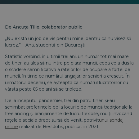
De Ancuța Tilie, colaborator public
„Nu există un job de vis pentru mine, pentru că nu visez să
lucrez.” – Ana, studentă din București
Statistic vorbind, în ultimii trei ani, un număr tot mai mare
de tineri au ales să nu intre pe piața muncii, ceea ce a dus la
o scădere semnificativă a ratelor lor de ocupare a forței de
muncă, în timp ce numărul angajaților seniori a crescut. În
următorul deceniu, se așteaptă ca numărul lucrătorilor cu
vârsta peste 65 de ani să se tripleze.
De la începutul pandemiei, trei din patru tineri și-au
schimbat preferințele de la locurile de muncă tradiționale la
freelancing și aranjamente de lucru flexibile, mulți invocând
rețelele sociale drept sursă de venit, potrivit
unui sondaj
online
realizat de BestJobs, publicat în 2021.