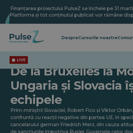
Salt
la
Finanțarea proiectului PulseZ se încheie pe 31 mart
conținutul
Platforma și tot conținutul publicat vor rămâne disp
principal
Despre
Cursurile noastre
Comun
LIVE
Actualitate
General
De la Bruxelles la M
Ungaria și Slovacia 
echipele
Prim-miniștrii Slovaciei, Robert Fico și Viktor Orbán,
confruntă cu reacții negative din partea UE, în speci
cancelarului german Friedrich Merz, din cauza atitudi
de sancțiunile împotriva Rusiei. Guvernele celor două