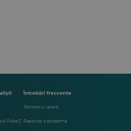
liști
Întrebări frecvente
Trimiteți o cerere
inut PulseZ
Raportați o problemă