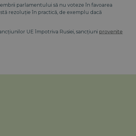
membrii parlamentului să nu voteze în favoarea
astă rezoluție în practică, de exemplu dacă
cțiunilor UE împotriva Rusiei, sancțiuni
provenite