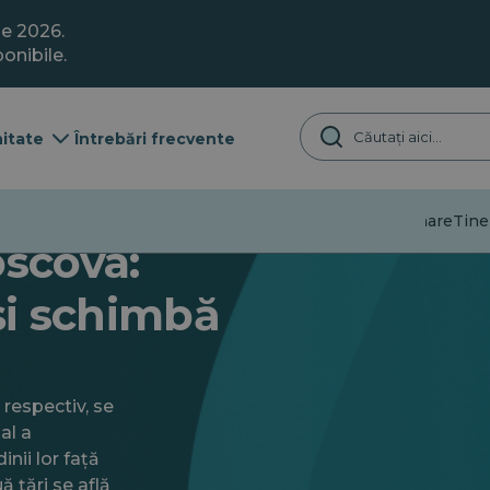
ie 2026.
onibile.
itate
Întrebări frecvente
Dezinformare
Tine
oscova:
își schimbă
 respectiv, se
al a
nii lor față
 țări se află