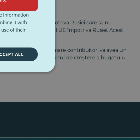
re information
mbine it with
ea unor „sancțiuni împotriva Rusiei care să nu
use of their
ernă sancțiuni la nivelul UE împotriva Rusiei. Acest
 țară a UE și cel mai mare contribuitor, va avea un
CCEPT ALL
tre acestea se numără planul de creștere a bugetului