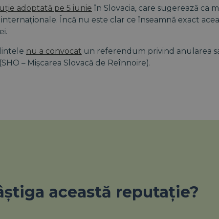
uție adoptată pe 5 iunie
în Slovacia, care sugerează ca 
or internaționale. Încă nu este clar ce înseamnă exact ace
i.
dintele
nu a convocat
un referendum privind anularea san
(SHO – Mișcarea Slovacă de Reînnoire).
âștiga această reputație?