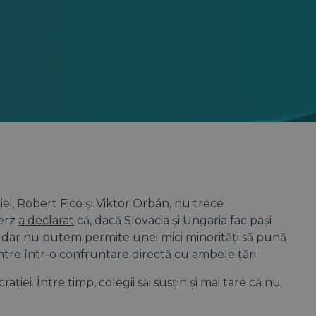
riei, Robert Fico și Viktor Orbán, nu trece
erz
a declarat
că, dacă Slovacia și Ungaria fac pași
e, dar nu putem permite unei mici minorități să pună
intre într-o confruntare directă cu ambele țări.
ției. Între timp, colegii săi susțin și mai tare că nu