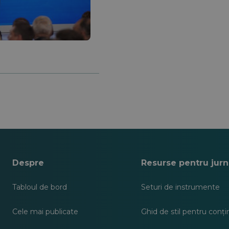
Despre
Resurse pentru jurna
Tabloul de bord
Seturi de instrumente
Cele mai publicate
Ghid de stil pentru conț