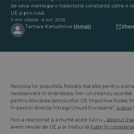
de ceva vreme pe o traiectorie constantă către o re
UE și pro-rusă.
3 min citește · 6 iun. 2025
Tamara Kanuchova
Urmați
Shar
·
Retorica lor populistă, folosită mai ales pentru a atra
neobservată în străinătate. Într-un interviu acorda
pentru blocarea sancțiunilor UE împotriva Rusiei, fi
în pericol direcția întregii Uniuni Europene”,
a spus
Fico a reacționat și a numit acest lucru „
absolut ina
avem nevoie de UE și ar trebui să
luăm în considerar