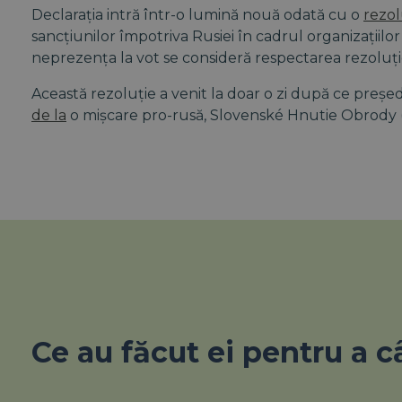
Declarația intră într-o lumină nouă odată cu o
rezol
sancțiunilor împotriva Rusiei în cadrul organizațiil
neprezența la vot se consideră respectarea rezoluție
Această rezoluție a venit la doar o zi după ce preșe
de la
o mișcare pro-rusă, Slovenské Hnutie Obrody 
Ce au făcut ei pentru a c