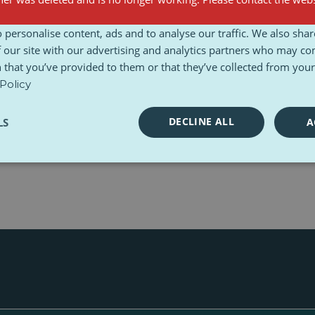
rii viitoare?
 personalise content, ads and to analyse our traffic. We also sha
 our site with our advertising and analytics partners who may co
bleme” cu Ungaria și Slovacia și are în vedere introducer
 that you’ve provided to them or that they’ve collected from your 
tul comun implică 6 țări pentru a include în legislația int
Policy
eea ce privește sancțiunile în mod specific.
 pe termen lung pentru UE. Germania, fiind cea mai mare
DECLINE ALL
LS
A
pună că este pregătit să stabilească noi priorități. Prin