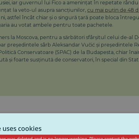
iei, iar guvernul lui Fico a amenințat în repetate rândur
nțat la veto-ul asupra sancțiunilor,
cu mai puțin de 48 d
uni, astfel încât chiar și o singură țară poate bloca întreg
ngaria au votat ambele pentru toate pachetele.
rs la Moscova, pentru a sărbători sfârșitul celui de-al D
oar președintele sârb Aleksandar Vučić și președintele Rep
olitică Conservatoare (SPAC) de la Budapesta, chiar înain
ă și foarte susținută de conservatori, în special din Stat
e uses cookies
er was deleted and is no longer working. Please contact the webs