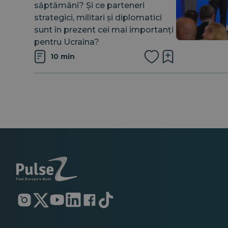
săptămâni? Și ce parteneri
strategici, militari și diplomatici
sunt în prezent cei mai importanți
pentru Ucraina?
10 min
Se
Se
Se
Se
Se
Se
deschide
deschide
deschide
deschide
deschide
deschide
într-
într-
într-
într-
într-
într-
o
o
o
o
o
o