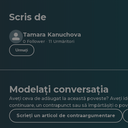
Scris de
Tamara Kanuchova
0 Follower
11 Urmăritori
·
Urmați
Modelați conversația
Aveți ceva de adăugat la această poveste? Aveți idei
continuare, un contrapunct sau să împărtășiți o pov
Scrieți un articol de contraargumentare