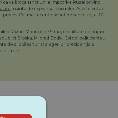
i că va bloca sancțiunile împotriva Rusiei privind
e ore
înainte de expirarea măsurilor. Aceste voturi
ul proces. Cel mai recent pachet de sancțiuni, al 17-
oilea Război Mondial pe 9 mai, în calitate de singur
ublicii Srpska, Milorad Dodik. Cei doi politicieni
au
te de al doilea tur al alegerilor prezidențiale
ele Unite.
ite