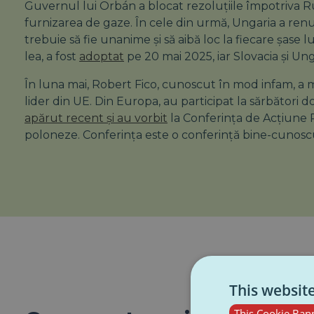
Guvernul lui Orbán a blocat rezoluțiile împotriva Rus
furnizarea de gaze. În cele din urmă, Ungaria a renu
trebuie să fie unanime și să aibă loc la fiecare șase l
lea, a fost
adoptat
pe
20 mai 2025,
iar Slovacia și U
În luna mai, Robert Fico, cunoscut în mod infam, a me
lider din UE. Din Europa, au participat la sărbători d
apărut recent și au vorbit
la Conferința de Acțiune P
poloneze. Conferința este o conferință bine-cunoscut
This websit
This Cookie Bann