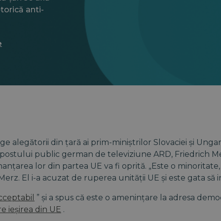
torică anti-
e
ge alegătorii din țară ai prim-miniștrilor Slovaciei și Unga
t postului public german de televiziune ARD, Friedrich M
nanțarea lor din partea UE va fi oprită. „Este o minoritat
Merz. El i-a acuzat de ruperea unității UE și este gata să 
cceptabil
” și a spus că este o amenințare la adresa democra
e ieșirea din UE
.