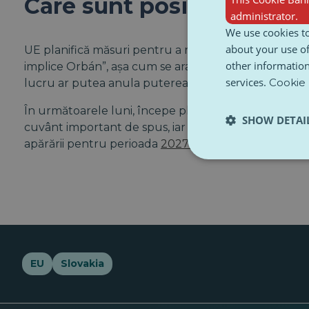
Care sunt posibilele scena
administrator.
We use cookies to
about your use of
UE planifică măsuri pentru a rezolva viitoarele „pro
other information
implice Orbán”, așa cum se arată în
POLITICO
. Efor
services.
Cookie 
lucru ar putea anula puterea de veto a Ungariei în c
În următoarele luni, începe planificarea unui buget
SHOW DETAI
cuvânt important de spus, iar Merz nu se abține să s
apărării pentru perioada
2027-2034
.
EU
Slovakia