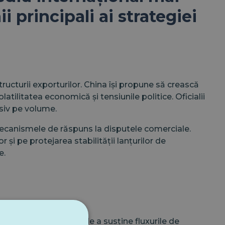
i principali ai strategiei
ructurii exporturilor. China își propune să crească
atilitatea economică și tensiunile politice. Oficialii
usiv pe volume.
i mecanismele de răspuns la disputele comerciale.
și pe protejarea stabilității lanțurilor de
e.
. Scopul nu este doar de a susține fluxurile de