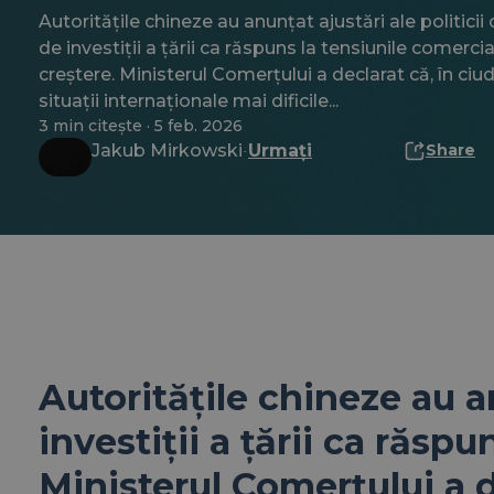
Autoritățile chineze au anunțat ajustări ale politicii
de investiții a țării ca răspuns la tensiunile comerci
creștere. Ministerul Comerțului a declarat că, în ciu
situații internaționale mai dificile...
3 min citește · 5 feb. 2026
Jakub Mirkowski
Urmați
Share
·
Autoritățile chineze au an
investiții a țării ca răsp
Ministerul Comerțului a d