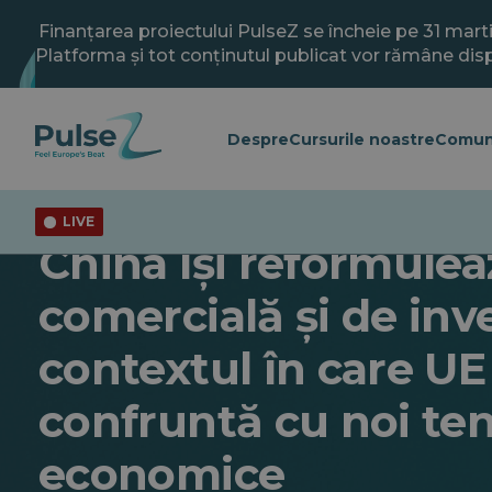
Salt
la
Finanțarea proiectului PulseZ se încheie pe 31 mart
conținutul
Platforma și tot conținutul publicat vor rămâne disp
principal
Despre
Cursurile noastre
Comun
LIVE
Actualitate
China își reformulea
comercială și de inves
contextul în care UE
confruntă cu noi ten
economice