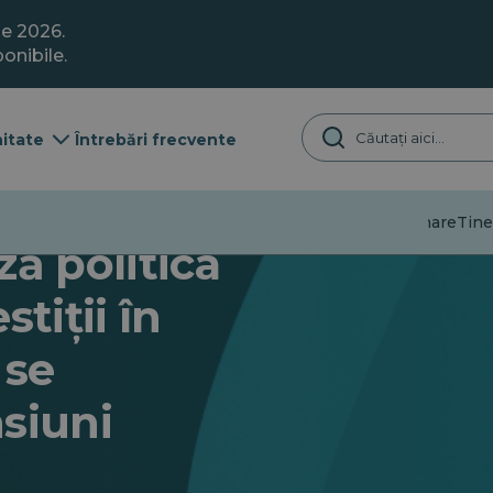
ie 2026.
onibile.
itate
Întrebări frecvente
Dezinformare
Tine
ză politica
tiții în
 se
siuni