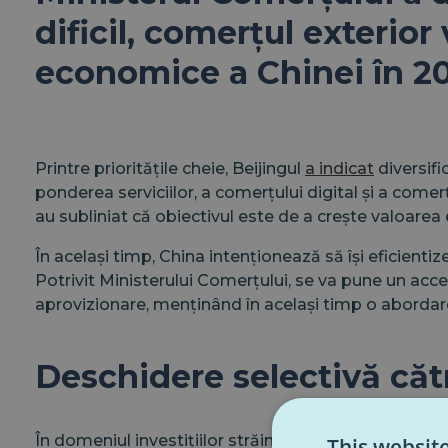
dificil, comerțul exterior
economice a Chinei în 2
Printre prioritățile cheie, Beijingul
a indicat
diversifi
ponderea serviciilor, a comerțului digital și a comerț
au subliniat că obiectivul este de a crește valoare
În același timp, China intenționează să își eficient
Potrivit Ministerului Comerțului, se va pune un accen
aprovizionare, menținând în același timp o abordar
Deschidere selectivă cătr
În domeniul investițiilor străine, China a semnalat c
This websit