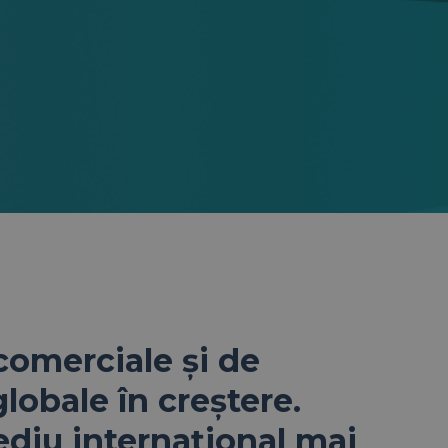
 comerciale și de
globale în creștere.
ediu internațional mai