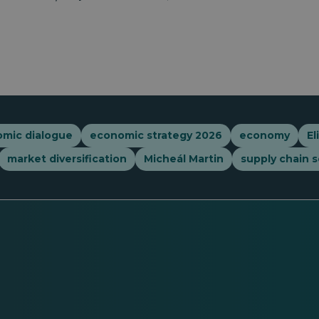
mic dialogue
economic strategy 2026
economy
El
market diversification
Micheál Martin
supply chain s