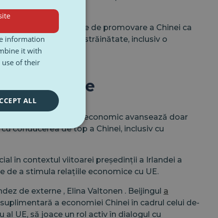
ite
i și va continua eforturile de promovare a Chinei ca
re information
vestițiilor chineze în străinătate, inclusiv o
mbine it with
rovizionare.
use of their
telor membre
CCEPT ALL
nsionate, iar dialogul economic avansează doar
i cu conducerea de top a Chinei, inclusiv cu
al în contextul viitoarei președinții a Irlandei a
te de a stimula relațiile economice cu UE.
landez de externe
, Elina Valtonen
. Beijingul
a
 suplimentară a economiei Chinei în cadrul celui de-
 al UE, să joace un rol activ în dialogul cu