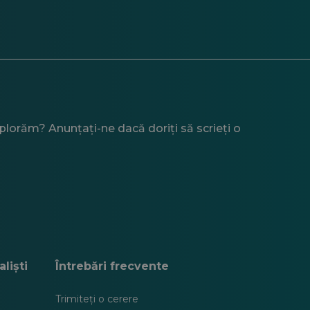
xplorăm? Anunțați-ne dacă doriți să scrieți o
liști
Întrebări frecvente
Trimiteți o cerere