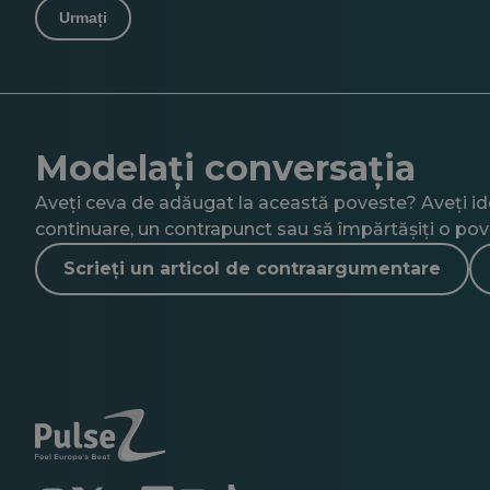
Urmați
Modelați conversația
Aveți ceva de adăugat la această poveste? Aveți idei
continuare, un contrapunct sau să împărtășiți o pov
Scrieți un articol de contraargumentare