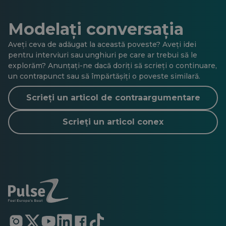
Modelați conversația
Aveți ceva de adăugat la această poveste? Aveți idei
pentru interviuri sau unghiuri pe care ar trebui să le
explorăm? Anunțați-ne dacă doriți să scrieți o continuare,
un contrapunct sau să împărtășiți o poveste similară.
Scrieți un articol de contraargumentare
Scrieți un articol conex
Se
Se
Se
Se
Se
Se