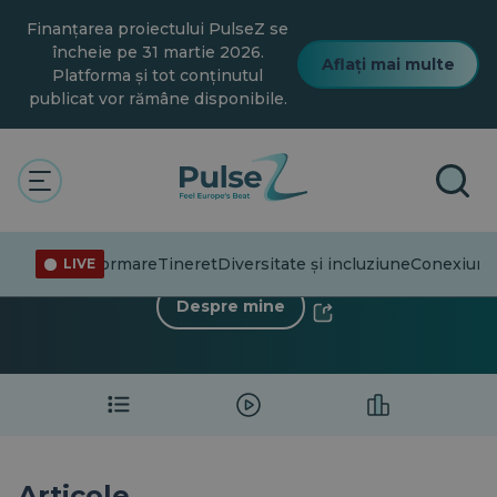
Salt
Finanțarea proiectului PulseZ se
la
conținutul
încheie pe 31 martie 2026.
Aflați mai multe
principal
Platforma și tot conținutul
publicat vor rămâne disponibile.
< Înapoi la profil
Ilaria Farrugia Pace
Dezinformare
Tineret
Diversitate și incluziune
Conexiuni
LIVE
4 Urmăritori
·
2 În urma
Despre mine
Articole