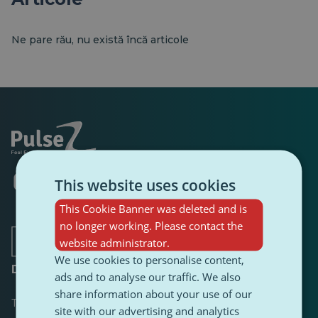
Ne pare rău, nu există încă articole
Se
Se
Se
Se
Se
Se
This website uses cookies
deschide
deschide
deschide
deschide
deschide
deschide
într-
într-
într-
într-
într-
într-
This Cookie Banner was deleted and is
o
o
o
o
o
o
no longer working. Please contact the
filă
filă
filă
filă
filă
filă
website administrator.
nouă
nouă
nouă
nouă
nouă
nouă
We use cookies to personalise content,
Despre
ads and to analyse our traffic. We also
share information about your use of our
Tabloul de bord
site with our advertising and analytics