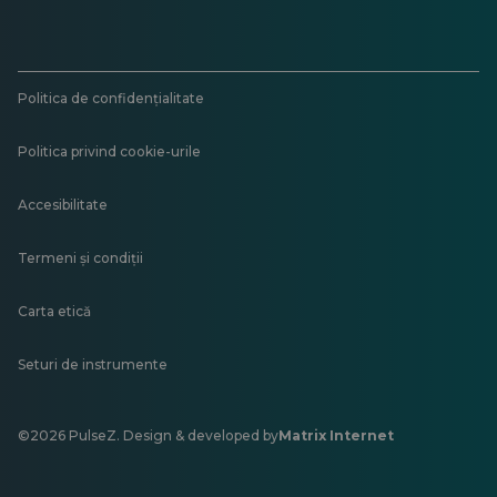
Politica de confidențialitate
Politica privind cookie-urile
Accesibilitate
Termeni și condiții
Carta etică
Seturi de instrumente
©2026 PulseZ. Design & developed by
Matrix Internet
Se
deschide
într-