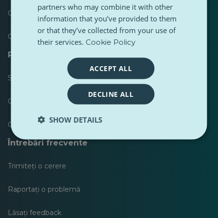
partners who may combine it with other
Cele mai publicate
information that you’ve provided to them
or that they’ve collected from your use of
Cele mai urmărite
their services.
Cookie Policy
Resurse pentru jurnaliști
ACCEPT ALL
Seturi de instrumente
DECLINE ALL
Ghid de stil pentru conținut PulseZ
SHOW DETAILS
Ghid de postare pentru contributori PulseZ
Întrebări frecvente
Trimiteți o cerere
Raportați o problemă
Lăsați feedback