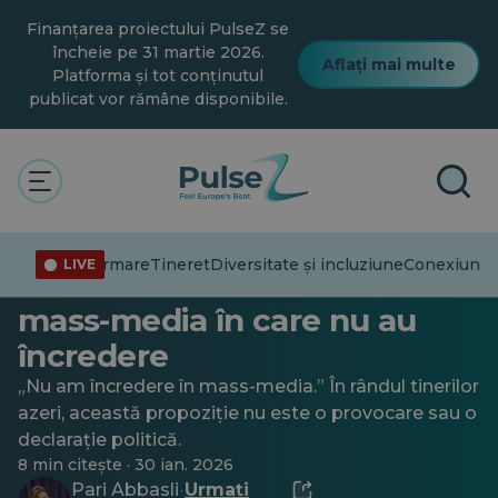
Salt
Finanțarea proiectului PulseZ se
la
conținutul
încheie pe 31 martie 2026.
Aflați mai multe
principal
Platforma și tot conținutul
publicat vor rămâne disponibile.
Dezinformare
Tineret
„Ai încredere fără să crezi”:
Dezinformare
Tineret
Diversitate și incluziune
Conexiuni
Tr
LIVE
Cum consumă tinerii azeri
mass-media în care nu au
încredere
„Nu am încredere în mass-media.” În rândul tinerilor
azeri, această propoziție nu este o provocare sau o
declarație politică.
8 min citește · 30 ian. 2026
Pari Abbasli
Urmați
·