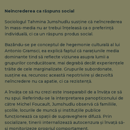
Neîncrederea ca răspuns social
Sociologul Tahmina Jumshudlu susține că neîncrederea
în mass-media nu ar trebui înțeleasă ca o preferință
individuală, ci ca un răspuns produs social.
Bazându-se pe conceptul de hegemonie culturală al lui
Antonio Gramsci, ea explică faptul că narațiunile media
dominante tind să reflecte viziunea asupra lumii a
grupurilor conducătoare, mai degrabă decât experiențele
trăite de cele marginalizate. Grupurile subordonate,
susține ea, recunosc această nepotrivire și dezvoltă
neîncredere nu ca apatie, ci ca rezistență.
A învăța ce să nu crezi este inseparabil de a învăța ce să
nu spui. Referindu-se la interpretarea panopticonului de
către Michel Foucault, Jumshudlu observă că familiile,
școlile, locurile de muncă și instituțiile publice
funcționează ca spații de supraveghere difuză. Prin
socializare, tinerii internalizează autocenzura și învață să-
și monitorizeze propriul comportament.