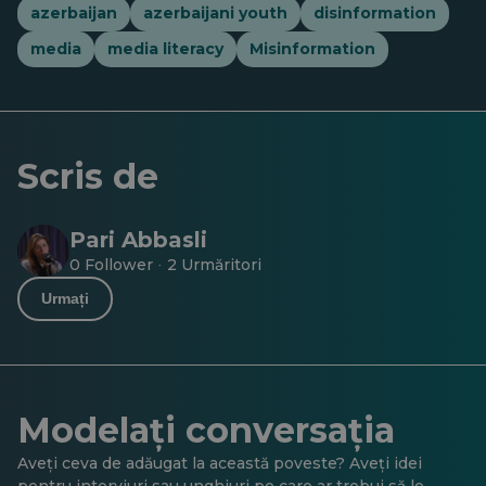
azerbaijan
azerbaijani youth
disinformation
media
media literacy
Misinformation
Scris de
Pari Abbasli
0 Follower
2 Urmăritori
·
Urmați
Modelați conversația
Aveți ceva de adăugat la această poveste? Aveți idei