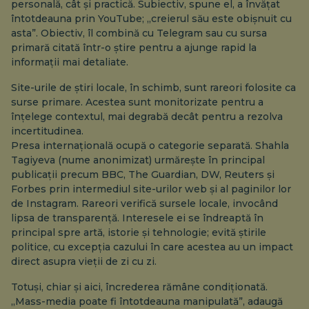
personală, cât și practică. Subiectiv, spune el, a învățat
întotdeauna prin YouTube; „creierul său este obișnuit cu
asta”. Obiectiv, îl combină cu Telegram sau cu sursa
primară citată într-o știre pentru a ajunge rapid la
informații mai detaliate.
Site-urile de știri locale, în schimb, sunt rareori folosite ca
surse primare. Acestea sunt monitorizate pentru a
înțelege contextul, mai degrabă decât pentru a rezolva
incertitudinea.
Presa internațională ocupă o categorie separată. Shahla
Tagiyeva (nume anonimizat) urmărește în principal
publicații precum BBC, The Guardian, DW, Reuters și
Forbes prin intermediul site-urilor web și al paginilor lor
de Instagram. Rareori verifică sursele locale, invocând
lipsa de transparență. Interesele ei se îndreaptă în
principal spre artă, istorie și tehnologie; evită știrile
politice, cu excepția cazului în care acestea au un impact
direct asupra vieții de zi cu zi.
Totuși, chiar și aici, încrederea rămâne condiționată.
„Mass-media poate fi întotdeauna manipulată”, adaugă