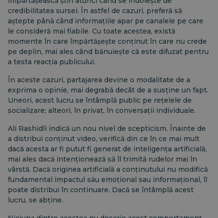
împărtășească știri atunci când se îndoiește de
credibilitatea sursei. În astfel de cazuri, preferă să
aștepte până când informațiile apar pe canalele pe care
le consideră mai fiabile. Cu toate acestea, există
momente în care împărtășește conținut în care nu crede
pe deplin, mai ales când bănuiește că este difuzat pentru
a testa reacția publicului.
În aceste cazuri, partajarea devine o modalitate de a
exprima o opinie, mai degrabă decât de a susține un fapt.
Uneori, acest lucru se întâmplă public pe rețelele de
socializare; alteori, în privat, în conversații individuale.
Ali Rashidli indică un nou nivel de scepticism. Înainte de
a distribui conținut video, verifică din ce în ce mai mult
dacă acesta ar fi putut fi generat de inteligența artificială,
mai ales dacă intenționează să îl trimită rudelor mai în
vârstă. Dacă originea artificială a conținutului nu modifică
fundamental impactul său emoțional sau informațional, îl
poate distribui în continuare. Dacă se întâmplă acest
lucru, se abține.