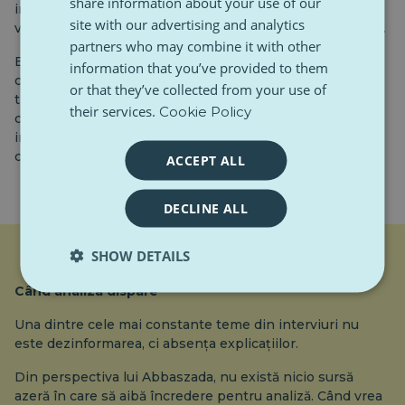
share information about your use of our
informațiile poate duce la tensiuni în redacție, unde
site with our advertising and analytics
viteza este adesea prioritizată în detrimentul certitudinii.
partners who may combine it with other
Emoția, adaugă ea, este cel mai frecvent motiv pentru
information that you’ve provided to them
care precizia scade. Știrile care declanșează furie sau
or that they’ve collected from your use of
tristețe fac mai greu de menținut distanța critică. Atunci
their services.
Cookie Policy
când apar greșeli, acestea sunt de obicei rezultatul
intensității emoționale, mai degrabă decât al lipsei de
conștientizare.
ACCEPT ALL
DECLINE ALL
SHOW DETAILS
Când analiza dispare
Una dintre cele mai constante teme din interviuri nu
este dezinformarea, ci absența explicațiilor.
Din perspectiva lui Abbaszada, nu există nicio sursă
azeră în care să aibă încredere pentru analiză. Când vrea