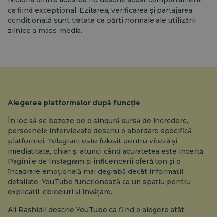
Niciuna dintre acestea nu descrie acest comportament
ca fiind excepțional. Ezitarea, verificarea și partajarea
condiționată sunt tratate ca părți normale ale utilizării
zilnice a mass-media.
Alegerea platformelor după funcție
În loc să se bazeze pe o singură sursă de încredere,
persoanele intervievate descriu o abordare specifică
platformei. Telegram este folosit pentru viteză și
imediatitate, chiar și atunci când acuratețea este incertă.
Paginile de Instagram și influencerii oferă ton și o
încadrare emoțională mai degrabă decât informații
detaliate. YouTube funcționează ca un spațiu pentru
explicații, obiceiuri și învățare.
Ali Rashidli descrie YouTube ca fiind o alegere atât