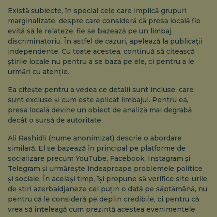
Există subiecte, în special cele care implică grupuri
marginalizate, despre care consideră că presa locală fie
evită să le relateze, fie se bazează pe un limbaj
discriminatoriu. În astfel de cazuri, apelează la publicații
independente. Cu toate acestea, continuă să citească
știrile locale nu pentru a se baza pe ele, ci pentru a le
urmări cu atenție.
Ea citește pentru a vedea ce detalii sunt incluse, care
sunt excluse și cum este aplicat limbajul. Pentru ea,
presa locală devine un obiect de analiză mai degrabă
decât o sursă de autoritate.
Ali Rashidli (nume anonimizat) descrie o abordare
similară. El se bazează în principal pe platforme de
socializare precum YouTube, Facebook, Instagram și
Telegram și urmărește îndeaproape problemele politice
și sociale. În același timp, își propune să verifice site-urile
de știri azerbaidjaneze cel puțin o dată pe săptămână, nu
pentru că le consideră pe deplin credibile, ci pentru că
vrea să înțeleagă cum prezintă acestea evenimentele.