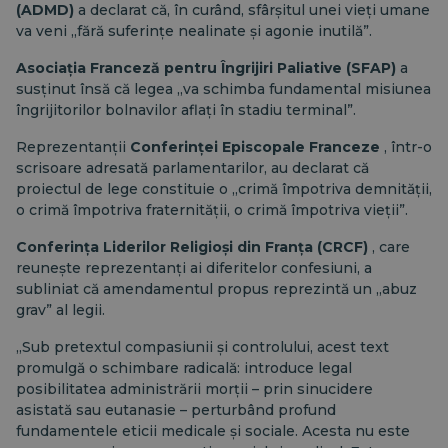
(ADMD)
a declarat că, în curând, sfârșitul unei vieți umane
va veni „fără suferințe nealinate și agonie inutilă”.
Asociația Franceză pentru Îngrijiri Paliative (SFAP)
a
susținut însă că legea „va schimba fundamental misiunea
îngrijitorilor bolnavilor aflați în stadiu terminal”.
Reprezentanții
Conferinței Episcopale Franceze
, într-o
scrisoare adresată parlamentarilor, au declarat că
proiectul de lege constituie o „crimă împotriva demnității,
o crimă împotriva fraternității, o crimă împotriva vieții”.
Conferința Liderilor Religioși din Franța (CRCF)
, care
reunește reprezentanți ai diferitelor confesiuni, a
subliniat că amendamentul propus reprezintă un „abuz
grav” al legii.
„Sub pretextul compasiunii și controlului, acest text
promulgă o schimbare radicală: introduce legal
posibilitatea administrării morții – prin sinucidere
asistată sau eutanasie – perturbând profund
fundamentele eticii medicale și sociale. Acesta nu este