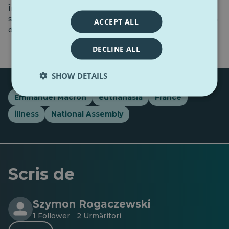
În ambele cazuri, acest lucru se aplică pacienților care
suferă de boli incurabile, în stadiu avansat, care cauzează
ACCEPT ALL
dureri persistente ce nu pot fi ameliorate.
DECLINE ALL
SHOW DETAILS
Emmanuel Macron
euthanasia
France
illness
National Assembly
Scris de
Szymon Rogaczewski
1 Follower
2 Urmăritori
·