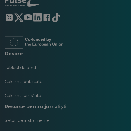
Se
Se
Se
Se
Se
Se
deschide
deschide
deschide
deschide
deschide
deschide
într-
într-
într-
într-
într-
într-
o
o
o
o
o
o
filă
filă
filă
filă
filă
filă
nouă
nouă
nouă
nouă
nouă
nouă
Despre
Tabloul de bord
Cele mai publicate
Cele mai urmărite
Resurse pentru jurnaliști
Seturi de instrumente