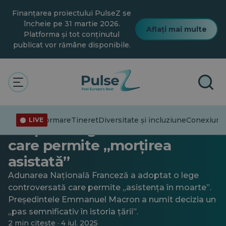
Salt
Finanțarea proiectului PulseZ se
la
conținutul
încheie pe 31 martie 2026.
Aflați mai multe
principal
Platforma și tot conținutul
publicat vor rămâne disponibile.
Diversitate și incluziune
General
Adunarea Națională franceză
Dezinformare
Tineret
Diversitate și incluziune
Conexiuni
T
LIVE
adoptă o lege controversată
care permite „morțirea
asistată”
Adunarea Națională Franceză a adoptat o lege
controversată care permite „asistența în moarte”.
Președintele Emmanuel Macron a numit decizia un
„pas semnificativ în istoria țării”.
2 min citește · 4 iul. 2025