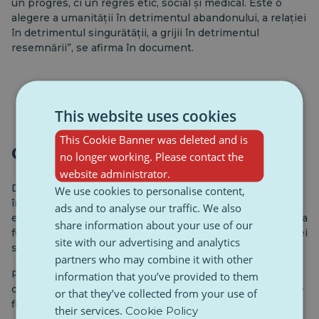
un progres, ci un regres etic, social și medical. Este o
alegere a umanității în detrimentul abandonului, a relației
în detrimentul singurătății, a grijii în detrimentul
resemnării”, se afirma în document.
This website uses cookies
This Cookie Banner was deleted and is
Ce spune legea?
no longer working. Please contact the
website administrator.
Dacă inițiativa este aprobată de Senat în toamnă,
We use cookies to personalise content,
începând cu 2026, Franța se va alătura rândurilor țărilor
ads and to analyse our traffic. We also
europene care au legalizat moartea asistată – înțeleasă ca
share information about your use of our
furnizarea unei persoane bolnave în fază terminală a unei
site with our advertising and analytics
substanțe care duce la moarte.
partners who may combine it with other
Proiectul de lege permite, de asemenea, în anumite
information that you’ve provided to them
condiții, eutanasia, ceea ce înseamnă că substanța poate
or that they’ve collected from your use of
fi administrată de un medic.
their services.
Cookie Policy