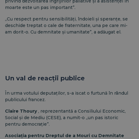
privind dezvoltarea îngrijirilor paliative și a asistenței în
moarte este un pas important”.
„Cu respect pentru sensibilități, îndoieli și speranțe, se
deschide treptat o cale de fraternitate, una pe care mi-
am dorit-o. Cu demnitate și umanitate”, a adăugat el.
Un val de reacții publice
În urma votului deputaților, s-a iscat o furtună în rândul
publicului francez.
Claire Thoury
, reprezentantă a Consiliului Economic,
Social și de Mediu (CESE), a numit-o „un pas istoric
pentru democrație”.
Asociația pentru Dreptul de a Mouri cu Demnitate