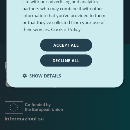
site with our advertising and analytics
t
m
l
n
partners who may combine it with other
Iscriviti
e
a
a
information that you’ve provided to them
t
m
u
or that they’ve collected from your use of
e
a
their services.
Cookie Policy
e
m
a
ACCEPT ALL
i
l
DECLINE ALL
SHOW DETAILS
Si
Si
Si
Si
Si
Si
apre
apre
apre
apre
apre
apre
in
in
in
in
in
in
una
una
una
una
una
una
nuova
nuova
nuova
nuova
nuova
nuova
scheda
scheda
scheda
scheda
scheda
scheda
Informazioni su