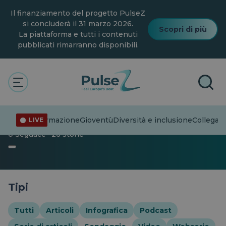
Vai
Il finanziamento del progetto PulseZ
al
contenuto
si concluderà il 31 marzo 2026.
Scopri di più
principale
La piattaforma e tutti i contenuti
pubblicati rimarranno disponibili.
L'impulso
Celebrare la diversità
Sondaggio
Sondaggio
Disinformazione
Gioventù
Diversità e inclusione
Collegare
LIVE
0 Seguace · 26 storie
Tipi
Tutti
Articoli
Infografica
Podcast