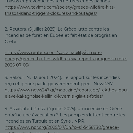
Thasos et provoque des fermetures et des pannes
.
https://www.tovima.com/society/greece-wildfire-hits-
thasos-island-triggers-closures-and-outages/
2. Reuters. (5 juillet 2025).
La Grèce lutte contre les
incendies de forêt en Eubée et fait état de progrès en
Crète
.
https://www.reuters.com/sustainability/climate-
energy/greece-battles-wildfire-evia-reports-progress-crete-
2025-07-05/
3. Bakouli, N. (13 août 2024).
Le rapport sur les incendies
reçu et ignoré par le gouvernement grec
. News247.
https://www.news247.gr/magazine/reportage/i-ekthesi-pou-
elave-kai-agnoise-i-elliniki-kivernisi-gia-tis-foties/
4. Associated Press. (4 juillet 2025).
Un incendie en Grèce
entraîne une évacuation ? Les pompiers luttent contre les
incendies en Turquie et en Syrie
. NPR.
https://www.npr.org/2025/07/04/nx-s1-5456730/greece-