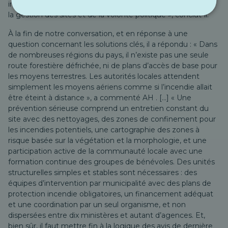
incendies ne relève pas uniquement de Canadair, mais de
la gestion des sites et de la volonté politique », conclut-il.
À la fin de notre conversation, et en réponse à une
question concernant les solutions clés, il a répondu :
« Dans
de nombreuses régions du pays, il n’existe pas une seule
route forestière défrichée, ni de plans d’accès de base pour
les moyens terrestres. Les autorités locales attendent
simplement les moyens aériens comme si l’incendie allait
être éteint à distance »,
a commenté AH
. […] « Une
prévention sérieuse comprend un entretien constant du
site avec des nettoyages, des zones de confinement pour
les incendies potentiels, une cartographie des zones à
risque basée sur la végétation et la morphologie, et une
participation active de la communauté locale avec une
formation continue des groupes de bénévoles. Des unités
structurelles simples et stables sont nécessaires : des
équipes d’intervention par municipalité avec des plans de
protection incendie obligatoires, un financement adéquat
et une coordination par un seul organisme, et non
dispersées entre dix ministères et autant d’agences. Et,
bien sûr, il faut mettre fin à la logique des avis de dernière