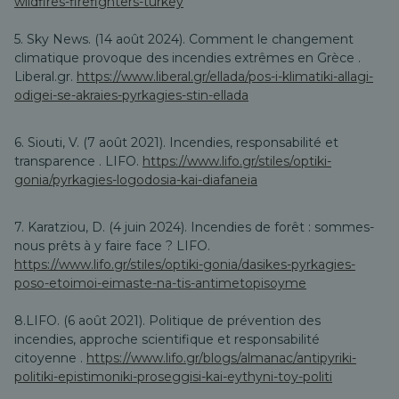
wildfires-firefighters-turkey
5. Sky News. (14 août 2024).
Comment le changement
climatique provoque des incendies extrêmes en Grèce
.
Liberal.gr.
https://www.liberal.gr/ellada/pos-i-klimatiki-allagi-
odigei-se-akraies-pyrkagies-stin-ellada
6. Siouti, V. (7 août 2021).
Incendies, responsabilité et
transparence
. LIFO.
https://www.lifo.gr/stiles/optiki-
gonia/pyrkagies-logodosia-kai-diafaneia
7. Karatziou, D. (4 juin 2024).
Incendies de forêt : sommes-
nous prêts à y faire face ?
LIFO.
https://www.lifo.gr/stiles/optiki-gonia/dasikes-pyrkagies-
poso-etoimoi-eimaste-na-tis-antimetopisoyme
8.LIFO. (6 août 2021).
Politique de prévention des
incendies, approche scientifique et responsabilité
citoyenne
.
https://www.lifo.gr/blogs/almanac/antipyriki-
politiki-epistimoniki-proseggisi-kai-eythyni-toy-politi