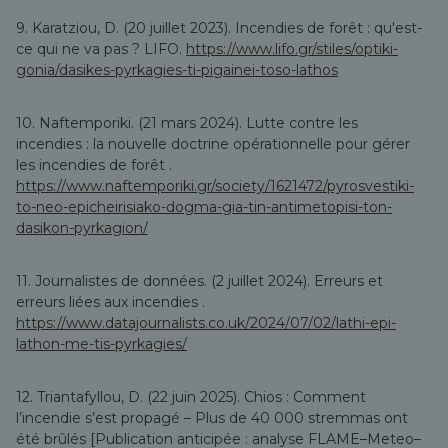
9. Karatziou, D. (20 juillet 2023).
Incendies de forêt : qu'est-
ce qui ne va pas ?
LIFO.
https://www.lifo.gr/stiles/optiki-
gonia/dasikes-pyrkagies-ti-pigainei-toso-lathos
10. Naftemporiki. (21 mars 2024).
Lutte contre les
incendies : la nouvelle doctrine opérationnelle pour gérer
les incendies de forêt
.
https://www.naftemporiki.gr/society/1621472/pyrosvestiki-
to-neo-epicheirisiako-dogma-gia-tin-antimetopisi-ton-
dasikon-pyrkagion/
11. Journalistes de données. (2 juillet 2024).
Erreurs et
erreurs liées aux incendies
.
https://www.datajournalists.co.uk/2024/07/02/lathi-epi-
lathon-me-tis-pyrkagies/
12. Triantafyllou, D. (22 juin 2025).
Chios : Comment
l’incendie s’est propagé – Plus de 40 000 stremmas ont
été brûlés
[Publication anticipée : analyse FLAME–Meteo–