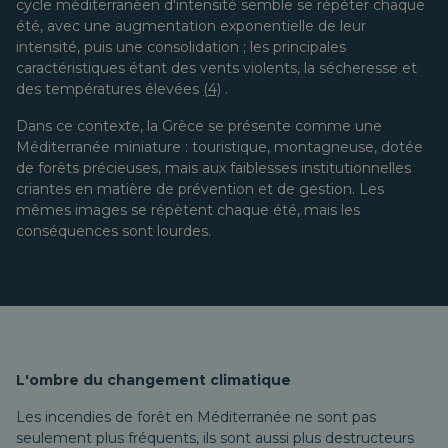
cycle méditerranéen d'intensité semble se répéter chaque
été, avec une augmentation exponentielle de leur
intensité, puis une consolidation ; les principales
caractéristiques étant des vents violents, la sécheresse et
des températures élevées
(4)
.
Dans ce contexte, la Grèce se présente comme une
Méditerranée miniature : touristique, montagneuse, dotée
de forêts précieuses, mais aux faiblesses institutionnelles
criantes en matière de prévention et de gestion. Les
mêmes images se répètent chaque été, mais les
conséquences sont lourdes.
L'ombre du changement climatique
Les incendies de forêt en Méditerranée ne sont pas
seulement plus fréquents, ils sont aussi plus destructeurs