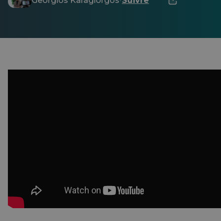
Georgios Karagiorgos
Suivre
·