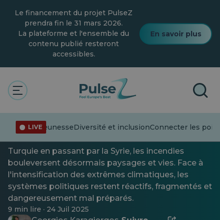
Skip
Le financement du projet PulseZ
to
main
prendra fin le 31 mars 2026.
content
La plateforme et l'ensemble du
En savoir plus
contenu publié resteront
accessibles.
Actualités
Connecter les points
Général
Une Méditerranée en feu,
une politique du silence
nformation
Jeunesse
Diversité et inclusion
Connecter les point
LIVE
La Méditerranée brûle à nouveau. De la Grèce à la
Turquie en passant par la Syrie, les incendies
bouleversent désormais paysages et vies. Face à
l'intensification des extrêmes climatiques, les
systèmes politiques restent réactifs, fragmentés et
dangereusement mal préparés.
9 min lire · 24 Juil 2025