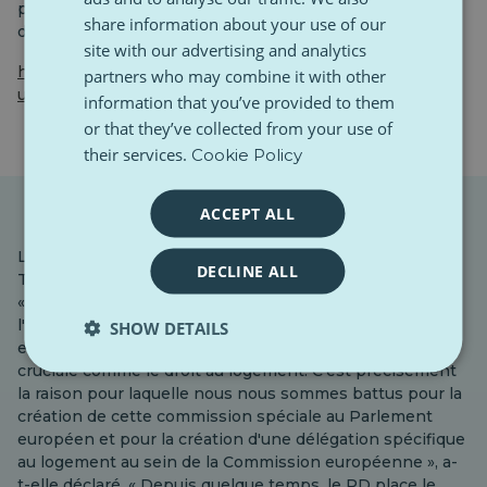
pourquoi « il est temps de changer les choses. De faire
share information about your use of our
du logement un droit et non un privilège », a-t-il déclaré.
site with our advertising and analytics
https://www.instagram.com/nicolazingaretti/?
partners who may combine it with other
utm_source=ig_embed
information that you’ve provided to them
or that they’ve collected from your use of
their services.
Cookie Policy
ACCEPT ALL
La cheffe du Parti démocrate (PD), Elly Schlein, a félicité
DECLINE ALL
Tinagli pour sa nomination à la Commission spéciale.
« C'est une nouvelle importante qui témoigne de
l'engagement de notre délégation auprès du Parlement
SHOW DETAILS
européen et de l'ensemble du parti sur une question
cruciale comme le droit au logement. C'est précisément
la raison pour laquelle nous nous sommes battus pour la
création de cette commission spéciale au Parlement
européen et pour la création d'une délégation spécifique
au logement au sein de la Commission européenne », a-
t-elle déclaré. « Depuis quelque temps, le PD place le