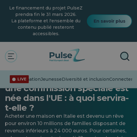
Skip
Le financement du projet PulseZ
to
main
prendra fin le 31 mars 2026.
content
La plateforme et l'ensemble du
En savoir plus
contenu publié resteront
accessibles.
Général
Pour acheter une maison en
Italie, il faut 12 ans de salaire,
Désinformation
Jeunesse
Diversité et inclusion
Connecter le
LIVE
une commission spéciale est
née dans l'UE : à quoi servira-
t-elle ?
Acheter une maison en Italie est devenu un rêve
pour environ 10 millions de familles disposant de
revenus inférieurs à 24 000 euros. Pour certaines,