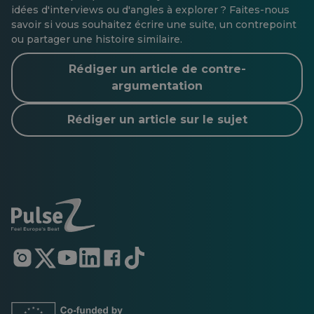
idées d'interviews ou d'angles à explorer ? Faites-nous
savoir si vous souhaitez écrire une suite, un contrepoint
ou partager une histoire similaire.
Rédiger un article de contre-
argumentation
Rédiger un article sur le sujet
S'ouvre
S'ouvre
S'ouvre
S'ouvre
S'ouvre
S'ouvre
dans
dans
dans
dans
dans
dans
un
un
un
un
un
un
nouvel
nouvel
nouvel
nouvel
nouvel
nouvel
onglet
onglet
onglet
onglet
onglet
onglet