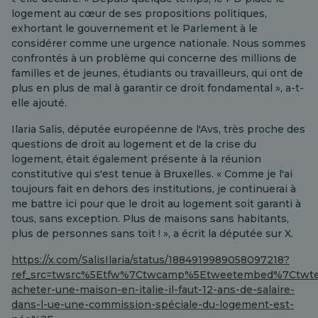
logement au cœur de ses propositions politiques,
exhortant le gouvernement et le Parlement à le
considérer comme une urgence nationale. Nous sommes
confrontés à un problème qui concerne des millions de
familles et de jeunes, étudiants ou travailleurs, qui ont de
plus en plus de mal à garantir ce droit fondamental », a-t-
elle ajouté.
Ilaria Salis, députée européenne de l'Avs, très proche des
questions de droit au logement et de la crise du
logement, était également présente à la réunion
constitutive qui s'est tenue à Bruxelles. « Comme je l'ai
toujours fait en dehors des institutions, je continuerai à
me battre ici pour que le droit au logement soit garanti à
tous, sans exception. Plus de maisons sans habitants,
plus de personnes sans toit ! », a écrit la députée sur X.
https://x.com/SalisIlaria/status/1884919989058097218?
ref_src=twsrc%5Etfw%7Ctwcamp%5Etweetembed%7Ctwter
acheter-une-maison-en-italie-il-faut-12-ans-de-salaire-
dans-l-ue-une-commission-spéciale-du-logement-est-