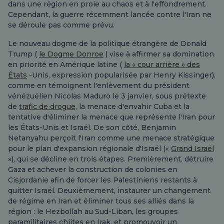
dans une région en proie au chaos et à l'effondrement.
Cependant, la guerre récemment lancée contre l'Iran ne
se déroule pas comme prévu.
Le nouveau dogme de la politique étrangère de Donald
Trump (
le Dogme Donroe
) vise à affirmer sa domination
en priorité en Amérique latine (
la « cour arrière » des
États
-Unis, expression popularisée par Henry Kissinger),
comme en témoignent l'enlèvement du président
vénézuélien Nicolas Maduro le 3 janvier, sous prétexte
de
trafic de drogue,
la menace d'envahir Cuba et la
tentative d'éliminer la menace que représente l'Iran pour
les États-Unis et Israël. De son côté, Benjamin
Netanyahu perçoit l'Iran comme une menace stratégique
pour le plan d'expansion régionale d'Israël («
Grand Israël
»), qui se décline en trois étapes. Premièrement, détruire
Gaza et achever la construction de colonies en
Cisjordanie afin de forcer les Palestiniens restants à
quitter Israël. Deuxièmement, instaurer un changement
de régime en Iran et éliminer tous ses alliés dans la
région : le Hezbollah au Sud-Liban, les groupes
paramilitaires chiites en Irak, et promouvoir un