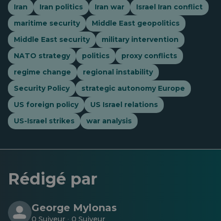
Iran
Iran politics
Iran war
Israel Iran conflict
maritime security
Middle East geopolitics
Middle East security
military intervention
NATO strategy
politics
proxy conflicts
regime change
regional instability
Security Policy
strategic autonomy Europe
US foreign policy
US Israel relations
US-Israel strikes
war analysis
Rédigé par
George Mylonas
0 Suiveur
0 Suiveur
·