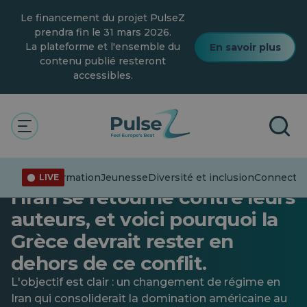
Skip
Le financement du projet PulseZ
to
main
prendra fin le 31 mars 2026.
content
La plateforme et l'ensemble du
En savoir plus
contenu publié resteront
accessibles.
Actualités
Connecter les points
Général
La guerre menée par les
États-Unis et Israël contre
Désinformation
Jeunesse
Diversité et inclusion
Connecter 
LIVE
l'Iran se retourne contre leurs
auteurs, et voici pourquoi la
Grèce devrait rester en
dehors de ce conflit.
L'objectif est clair : un changement de régime en
Iran qui consoliderait la domination américaine au