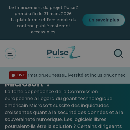
Skip
Le financement du projet PulseZ
to
main
prendra fin le 31 mars 2026.
content
La plateforme et l'ensemble du
En savoir plus
contenu publié resteront
accessibles.
Technologie
La Commission européenne
est-elle trop dépendante de
Désinformation
Jeunesse
Diversité et inclusion
Connecter
LIVE
Microsoft ?
La forte dépendance de la Commission
européenne à l'égard du géant technologique
américain Microsoft suscite des inquiétudes
croissantes quant à la sécurité des données et à la
souveraineté numérique. Les logiciels libres
pourraient-ils être la solution ? Certains dirigeants