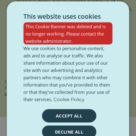
2027. Soutenu par la volonté politique et les
investissements, le pays évolue rapidement vers
This website uses cookies
l'indépendance de l'open source.
Munich
This Cookie Banner was deleted and is
: La ville allemande a adopté les
logiciels libres entre 2006 et 2013, avant de
no longer working. Please contact the
revenir à Windows en 2017 en raison de coûts
website administrator.
élevés et de difficultés techniques. Pourtant,
We use cookies to personalise content,
Munich collabore désormais avec ZenDis sur
ads and to analyse our traffic. We also
des projets libres, prouvant ainsi que l'histoire
share information about your use of our
n'est pas terminée.
site with our advertising and analytics
partners who may combine it with other
Leçon apprise ? S'éloigner des géants de la technologie
information that you’ve provided to them
n'est pas chose facile, mais c'est possible, avec une
or that they’ve collected from your use of
planification intelligente et les bonnes alliances.
their services.
Cookie Policy
ACCEPT ALL
DECLINE ALL