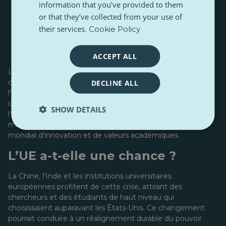
information that you’ve provided to them
Lawrence Wong
or that they’ve collected from your use of
(Premier ministre de
Singapour),
their services.
Cookie Policy
Mark Carney
(Premier ministre du Canada).
ACCEPT ALL
La politique américaine actuelle en matière
d'enseignement supérieur pourrait entraver la capacité de
DECLINE ALL
l'université à former de futurs dirigeants. La perte
d'étudiants internationaux, les départs d'enseignants et
SHOW DETAILS
l'atteinte à la réputation fragilisent non seulement Harvard,
mais aussi la position des États-Unis en tant que pôle
mondial d'innovation et de valeurs académiques.
L’UE a-t-elle une chance ?
La Chine, l'Inde et les institutions universitaires
européennes profitent de cette crise, attirant des
chercheurs et des étudiants de haut niveau qui
choisissaient auparavant les États-Unis. Ce changement
pourrait conduire à un réalignement durable du pouvoir