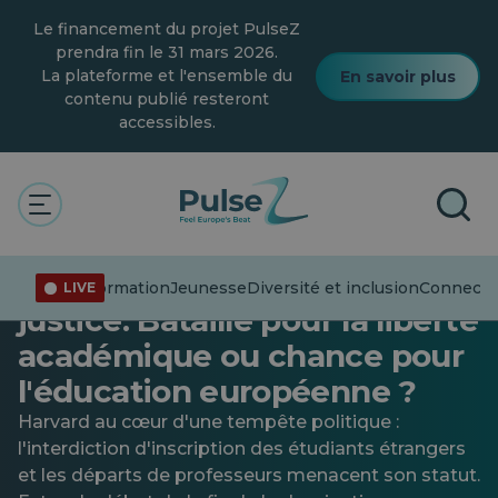
Skip
Le financement du projet PulseZ
to
main
prendra fin le 31 mars 2026.
content
La plateforme et l'ensemble du
En savoir plus
contenu publié resteront
accessibles.
Actualités
Général
Jeunesse
Harvard poursuit
l'administration Trump en
Désinformation
Jeunesse
Diversité et inclusion
Connecter
LIVE
justice. Bataille pour la liberté
académique ou chance pour
l'éducation européenne ?
Harvard au cœur d'une tempête politique :
l'interdiction d'inscription des étudiants étrangers
et les départs de professeurs menacent son statut.