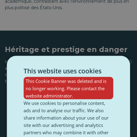
académique, contrastant avec l'environnement de plus en
plus politisé des États-Unis.
Héritage et prestige en danger
Harvard, berceau du leadership mondial depuis près de 400
ans, est aujourd'hui confrontée à une profonde crise
This website uses cookies
d'identité. Parmi ses
anciens élèves
figurent des leaders
This Cookie Banner was deleted and is
tels que :
no longer working. Please contact the
Kyriakos Mitsotakis
website administrator.
(Premier ministre de
Grèce),
We use cookies to personalise content,
ads and to analyse our traffic. We also
Mary Robinson
(ancienne présidente de
share information about your use of our
l'Irlande),
site with our advertising and analytics
partners who may combine it with other
Maia Sandu
(Présidente de Moldavie),