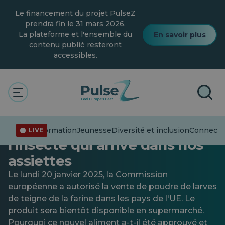
Skip
Le financement du projet PulseZ
to
main
prendra fin le 31 mars 2026.
content
La plateforme et l'ensemble du
En savoir plus
contenu publié resteront
accessibles.
Général
Feu vert pour la « farine » de
larves de mites de l’UE :
Désinformation
Jeunesse
Diversité et inclusion
Connecter
LIVE
l’insecte qui arrive dans nos
assiettes
Le lundi 20 janvier 2025, la Commission
européenne a autorisé la vente de poudre de larves
de teigne de la farine dans les pays de l'UE. Le
produit sera bientôt disponible en supermarché.
Pourquoi ce nouvel aliment a-t-il été approuvé et