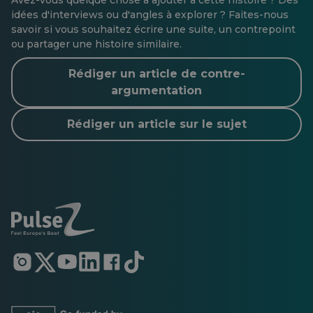
Avez-vous quelque chose à ajouter à cette histoire ? Des
idées d'interviews ou d'angles à explorer ? Faites-nous
savoir si vous souhaitez écrire une suite, un contrepoint
ou partager une histoire similaire.
Rédiger un article de contre-
argumentation
Rédiger un article sur le sujet
S'ouvre
S'ouvre
S'ouvre
S'ouvre
S'ouvre
S'ouvre
dans
dans
dans
dans
dans
dans
un
un
un
un
un
un
nouvel
nouvel
nouvel
nouvel
nouvel
nouvel
onglet
onglet
onglet
onglet
onglet
onglet