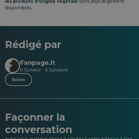
les produits
d'origine végétale
sont déjà largement
disponibles.
Rédigé par
Fanpage.it
0 Suiveur
3 Suiveurs
·
Suivre
Façonner la
conversation