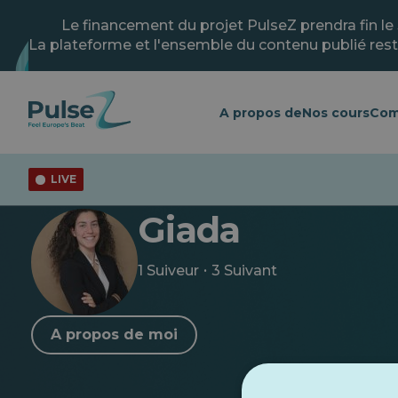
Skip
to
Le financement du projet PulseZ prendra fin le
main
La plateforme et l'ensemble du contenu publié rest
content
A propos de
Nos cours
Com
LIVE
Le pouls
Giada
Giada
·
1 Suiveur
3 Suivant
A propos de moi