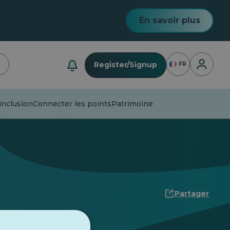
En savoir plus
Connexio
Register/Signup
FR
inclusion
Connecter les points
Patrimoine
Partager