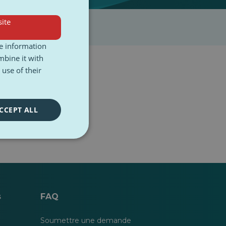
ite
re information
mbine it with
use of their
CCEPT ALL
s
FAQ
Soumettre une demande