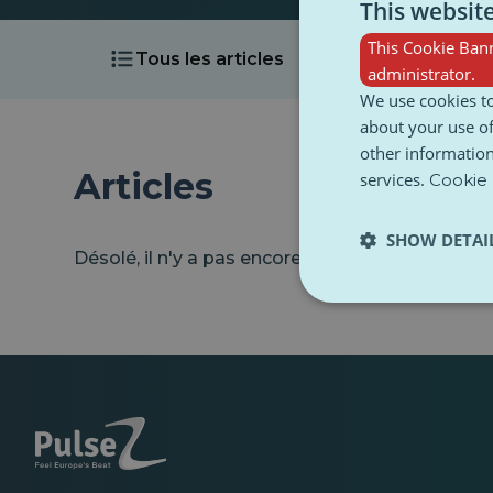
This websit
This Cookie Bann
Tous les articles
Vidéos
administrator.
We use cookies to
about your use of
other information
Articles
services.
Cookie 
SHOW DETAI
Désolé, il n'y a pas encore d'articles