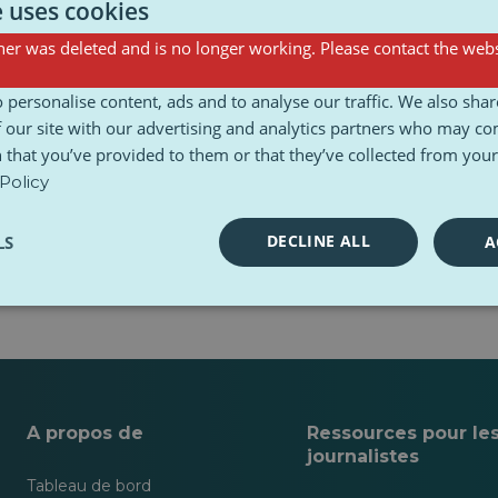
e uses cookies
er was deleted and is no longer working. Please contact the webs
Sondages
 personalise content, ads and to analyse our traffic. We also sha
 our site with our advertising and analytics partners who may co
 that you’ve provided to them or that they’ve collected from your 
Policy
DECLINE ALL
LS
A
A propos de
Ressources pour le
journalistes
Tableau de bord