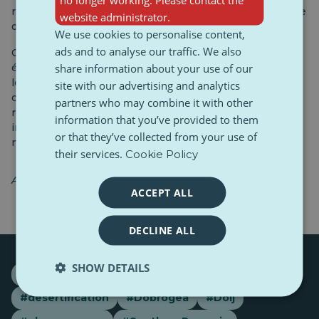
réforme radicale de la gestion de l'eau, la région risque de
website administrator.
devenir une zone d'exclusion économique.
We use cookies to personalise content,
ads and to analyse our traffic. We also
Cette disparité régionale contraint les autorités à
share information about your use of our
élaborer des stratégies différenciées : protection contre
les inondations au nord et à l’ouest, et lutte acharnée
site with our advertising and analytics
contre la désertification au sud. La Roumanie doit se
partners who may combine it with other
rendre à l’évidence : son climat a basculé de manière
information that you’ve provided to them
irréversible, et le sud est en première ligne face à cette
or that they’ve collected from your use of
nouvelle réalité.
their services.
Cookie Policy
Article rédigé par Denisa Dobrin, lycéenne.
ACCEPT ALL
DECLINE ALL
SHOW DETAILS
#alert
#Balkan
#climatechange
#country
#desertification
#Dobrogea
#Dolj