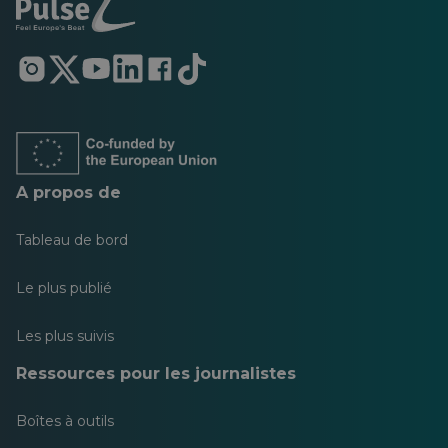
S'ouvre
S'ouvre
S'ouvre
S'ouvre
S'ouvre
S'ouvre
dans
dans
dans
dans
dans
dans
un
un
un
un
un
un
nouvel
nouvel
nouvel
nouvel
nouvel
nouvel
onglet
onglet
onglet
onglet
onglet
onglet
A propos de
Tableau de bord
Le plus publié
Les plus suivis
Ressources pour les journalistes
Boîtes à outils