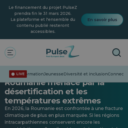
Skip
Le financement du projet PulseZ
to
main
prendra fin le 31 mars 2026.
content
La plateforme et l'ensemble du
En savoir plus
contenu publié resteront
accessibles.
Clima
Général
Alerte changement
climatique : le sud de la
Désinformation
Jeunesse
Diversité et inclusion
Connecter
LIVE
Roumanie menacé par la
désertification et les
températures extrêmes
En 2026, la Roumanie est confrontée à une fracture
climatique de plus en plus marquée. Si les régions
intracarpathiennes conservent encore les