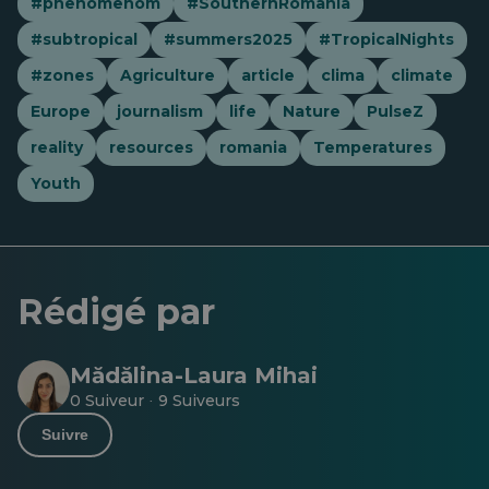
#phenomenom
#SouthernRomania
#subtropical
#summers2025
#TropicalNights
#zones
Agriculture
article
clima
climate
Europe
journalism
life
Nature
PulseZ
reality
resources
romania
Temperatures
Youth
Rédigé par
Mădălina-Laura Mihai
0 Suiveur
9 Suiveurs
·
Suivre