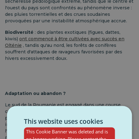
sécheresse pédologique extrême, tandis que le centre et
l'ouest du pays sont confrontés au phénomène inverse :
des pluies torrentielles et des crues soudaines
provoquées par une instabilité atmosphérique accrue.
Biodiversité
: des plantes exotiques (figues, dattes,
kiwis)
ont commencé à être cultivées avec succès en
Olténie
, tandis qu'au nord, les forêts de conifères
souffrent d'attaques de ravageurs favorisées par des
hivers excessivement doux.
Adaptation ou abandon ?
Le sud de la Roumanie est engagé dans une course
contre la montre. Si le reste du pays doit gérer les
phénomènes météorologiques extrêmes (tempêtes,
This website uses cookies
inondations), dans le sud, il s'agit de la survie même de
l'agriculture et des communautés rurales. Sans un
This Cookie Banner was deleted and is
reboisement massif (la Barrière Verte du Sud) et une
no longer working. Please contact the