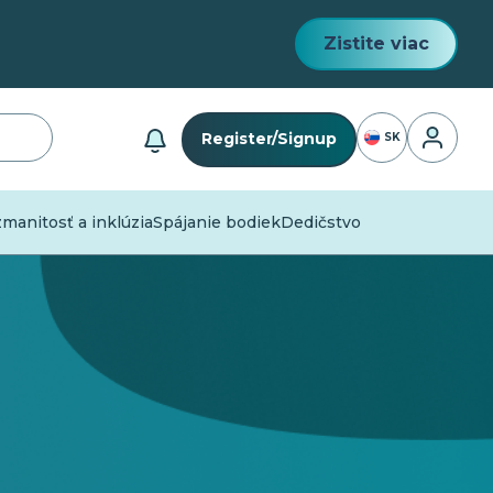
Zistite viac
Prihlásen
Register/Signup
SK
anitosť a inklúzia
Spájanie bodiek
Dedičstvo