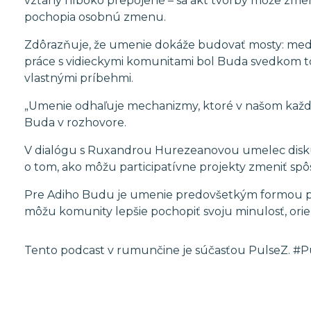
vzťahy hlboko prepojené – sa akt tvorby môže zmeni
pochopia osobnú zmenu.
Zdôrazňuje, že umenie dokáže budovať mosty: medzi
práce s vidieckymi komunitami bol Buda svedkom to
vlastnými príbehmi.
„Umenie odhaľuje mechanizmy, ktoré v našom každ
Buda v rozhovore.
V dialógu s Ruxandrou Hurezeanovou umelec diskutu
o tom, ako môžu participatívne projekty zmeniť spôs
Pre Adiho Budu je umenie predovšetkým formou prí
môžu komunity lepšie pochopiť svoju minulosť, orien
Tento podcast v rumunčine je súčasťou PulseZ. #P