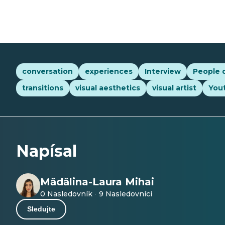
conversation
experiences
Interview
People 
transitions
visual aesthetics
visual artist
You
Napísal
Mădălina-Laura Mihai
0 Nasledovník
9 Nasledovníci
·
Sledujte