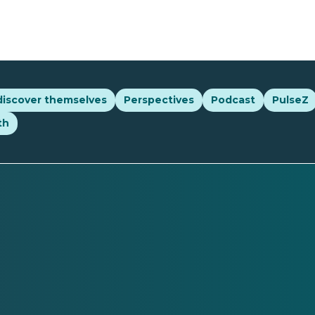
discover themselves
Perspectives
Podcast
PulseZ
th