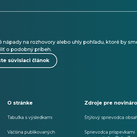
 nápady na rozhovory alebo uhly pohľadu, ktoré by sme
liť o podobný príbeh.
te súvisiaci článok
O stránke
Zdroje pre novinár
Tabuľka s výsledkami
Štýlový sprievodca obsa
Väčšina publikovaných
Sprievodca príspevkami