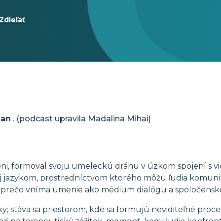
Zdieľať
ean
. (podcast upravila Madalina Mihai)
ni, formoval svoju umeleckú dráhu v úzkom spojení s vi
j jazykom, prostredníctvom ktorého môžu ľudia komunikova
prečo vníma umenie ako médium dialógu a spoločenskej
y; stáva sa priestorom, kde sa formujú neviditeľné proc