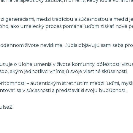
ť na terapeutický zážitok, moment, kedy ľudia konfrontu
 generáciami, medzi tradíciou a súčasnosťou a medzi j
ho, ako umelecký proces pomáha ľuďom získať nové pers
odennom živote nevidíme. Ľudia objavujú sami seba pr
je o úlohe umenia v živote komunity, dôležitosti vizu
ob, akým jednotlivci vnímajú svoje vlastné skúsenosti.
tomnosti – autentickým stretnutím medzi ľuďmi, myšlien
tovať sa v súčasnosti a predstaviť si svoju budúcnosť.
ulseZ