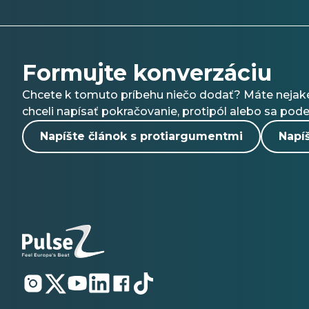
Formujte konverzáciu
Chcete k tomuto príbehu niečo dodať? Máte nejaké
chceli napísať pokračovanie, protipól alebo sa pode
Napíšte článok s protiargumentmi
Napíš
Otvorí
Otvorí
Otvorí
Otvorí
Otvorí
Otvorí
sa
sa
sa
sa
sa
sa
v
v
v
v
v
v