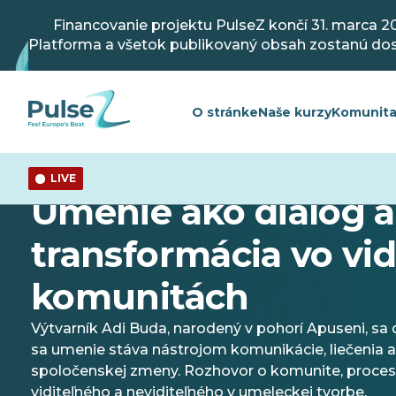
Prejsť
na
Financovanie projektu PulseZ končí 31. marca 2
hlavný
Platforma a všetok publikovaný obsah zostanú do
obsah
O stránke
Naše kurzy
Komunit
LIVE
Mládež
Umenie ako dialóg a
transformácia vo vi
komunitách
Výtvarník Adi Buda, narodený v pohorí Apuseni, sa d
sa umenie stáva nástrojom komunikácie, liečenia a
spoločenskej zmeny. Rozhovor o komunite, procese
viditeľného a neviditeľného v umeleckej tvorbe.