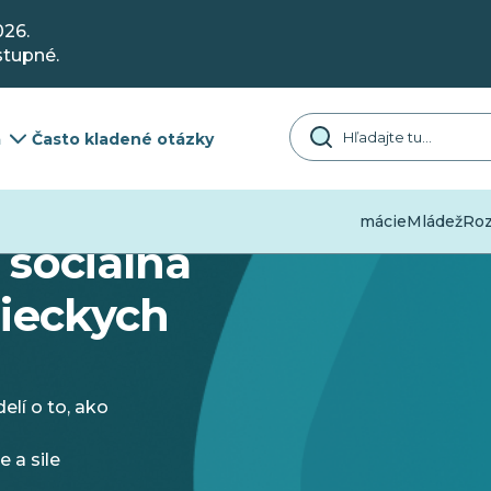
026.
stupné.
a
Často kladené otázky
Dezinformácie
Mládež
Rozm
 sociálna
dieckych
elí o to, ako
 a sile