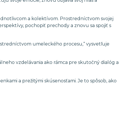
jú svoje emócie, znovu objavia svoj hlas a
ednotlivcom a kolektívom. Prostredníctvom svojej
pektívy, pochopiť prechody a znovu sa spojiť s
ostredníctvom umeleckého procesu,“ vysvetľuje
álneho vzdelávania ako rámca pre skutočný dialóg a
kami a prežitými skúsenosťami. Je to spôsob, ako